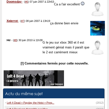
Doomsday
-
(
#6
) 07 juin 2007 à 22h53
Ca a l'air excellent
Xpierrot
-
(
#7
) 08 juin 2007 à 13h19
ça donne bien envie
l4d
-
(
#8
) 30 juin 2010 à 11h38
G le jeu sur xbox 360 et il est
vraiment génial mais il paraît que
le 2 est carrément mieux
[!] Commentaires fermés pour cette nouvelle.
Actu du même sujet
-
Left 4 Dead + Payday the Heist = Preq...
(2012)
-
Left 4 Dead est disponible sur Mac
(2010)