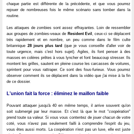
chaque partie est différente de la précédente, et que vous pourrez
rejouer de nombreuses fois le même scénario sans tomber dans la
routine.
Les attaques de zombies sont assez effrayantes. Loin de ressembler
aux groupes de zombies-veaux de
Resident Evil
, ceux-ci se déplacent
très rapidement et en nombre, un peu comme dans le film culte
britannique
28 jours plus tard
(que je vous conseille d'aller voir de
toute urgence, mais c'est hors sujet). Agiles, ils font penser à des
masses en colères prêtes à vous lyncher et font beaucoup stresser. Ils
montent les grilles, sautent en pleine course les carcasses de voitures,
sprintent pour vous rattraper. Ce sont des fous-furieux. Vous pourrez
observer comment ils se déplacent dans la vidéo que j'ai mise à la fin
de ce dossier.
L'union fait la force : éliminez le maillon faible
Pouvant attaquer jusqu'à 40 en même temps, il arrive souvent qu'on
soit submergé par leur masse. Et c'est là que le mot "
coopération
"
prend toute sa valeur. Si vous vous contentez de jouer chacun de votre
coté, vous n'avez pas seulement failli à comprendre l'esprit du jeu,
vous êtes aussi morts. La coopération n'est pas un luxe, elle est juste