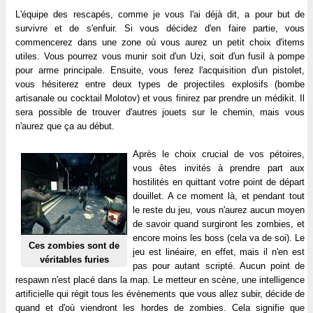
L'équipe des rescapés, comme je vous l'ai déjà dit, a pour but de
survivre et de s'enfuir. Si vous décidez d'en faire partie, vous
commencerez dans une zone où vous aurez un petit choix d'items
utiles. Vous pourrez vous munir soit d'un Uzi, soit d'un fusil à pompe
pour arme principale. Ensuite, vous ferez l'acquisition d'un pistolet,
vous hésiterez entre deux types de projectiles explosifs (bombe
artisanale ou cocktail Molotov) et vous finirez par prendre un médikit. Il
sera possible de trouver d'autres jouets sur le chemin, mais vous
n'aurez que ça au début.
Après le choix crucial de vos pétoires,
vous êtes invités à prendre part aux
hostilités en quittant votre point de départ
douillet. A ce moment là, et pendant tout
le reste du jeu, vous n'aurez aucun moyen
de savoir quand surgiront les zombies, et
encore moins les boss (cela va de soi). Le
Ces zombies sont de
jeu est linéaire, en effet, mais il n'en est
véritables furies
pas pour autant scripté. Aucun point de
respawn n'est placé dans la map. Le metteur en scène, une intelligence
artificielle qui régit tous les évènements que vous allez subir, décide de
quand et d'où viendront les hordes de zombies. Cela signifie que