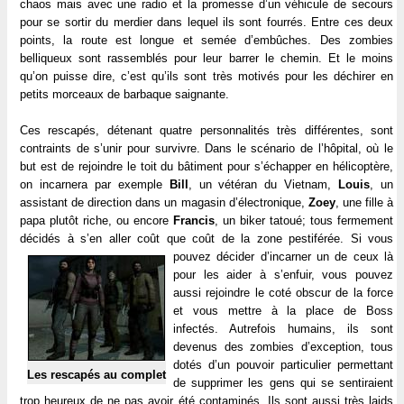
chaos mais avec une radio et la promesse d’un véhicule de secours
pour se sortir du merdier dans lequel ils sont fourrés. Entre ces deux
points, la route est longue et semée d’embûches. Des zombies
belliqueux sont rassemblés pour leur barrer le chemin. Et le moins
qu’on puisse dire, c’est qu’ils sont très motivés pour les déchirer en
petits morceaux de barbaque saignante.
Ces rescapés, détenant quatre personnalités très différentes, sont
contraints de s’unir pour survivre. Dans le scénario de l’hôpital, où le
but est de rejoindre le toit du bâtiment pour s’échapper en hélicoptère,
on incarnera par exemple
Bill
, un vétéran du Vietnam,
Louis
, un
assistant de direction dans un magasin d’électronique,
Zoey
, une fille à
papa plutôt riche, ou encore
Francis
, un biker tatoué; tous fermement
décidés à s’en aller coût que coût de la zone pestiférée.
Si vous
pouvez décider d’incarner un de ceux là
pour les aider à s’enfuir, vous pouvez
aussi rejoindre le coté obscur de la force
et vous mettre à la place de Boss
infectés. Autrefois humains, ils sont
devenus des zombies d’exception, tous
dotés d’un pouvoir particulier permettant
Les rescapés au complet
de supprimer les gens qui se sentiraient
trop heureux de ne pas avoir été contaminés. Ils sont aussi très laids