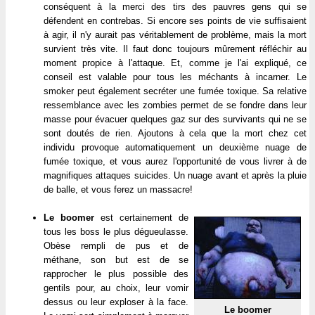
conséquent à la merci des tirs des pauvres gens qui se
défendent en contrebas. Si encore ses points de vie suffisaient
à agir, il n'y aurait pas véritablement de problème, mais la mort
survient très vite. Il faut donc toujours mûrement réfléchir au
moment propice à l'attaque. Et, comme je l'ai expliqué, ce
conseil est valable pour tous les méchants à incarner. Le
smoker peut également secréter une fumée toxique. Sa relative
ressemblance avec les zombies permet de se fondre dans leur
masse pour évacuer quelques gaz sur des survivants qui ne se
sont doutés de rien. Ajoutons à cela que la mort chez cet
individu provoque automatiquement un deuxième nuage de
fumée toxique, et vous aurez l'opportunité de vous livrer à de
magnifiques attaques suicides. Un nuage avant et après la pluie
de balle, et vous ferez un massacre!
Le boomer
est certainement de
tous les boss le plus dégueulasse.
Obèse rempli de pus et de
méthane, son but est de se
rapprocher le plus possible des
gentils pour, au choix, leur vomir
dessus ou leur exploser à la face.
Le boomer