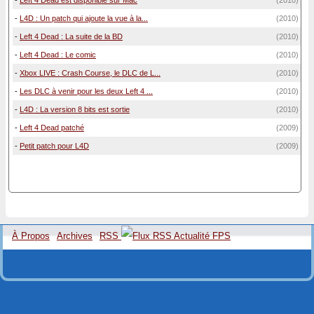
-
L4D : Un patch qui ajoute la vue à la...
(2010)
-
Left 4 Dead : La suite de la BD
(2010)
-
Left 4 Dead : Le comic
(2010)
-
Xbox LIVE : Crash Course, le DLC de L...
(2010)
-
Les DLC à venir pour les deux Left 4 ...
(2010)
-
L4D : La version 8 bits est sortie
(2010)
-
Left 4 Dead patché
(2009)
-
Petit patch pour L4D
(2009)
À Propos
Archives
RSS