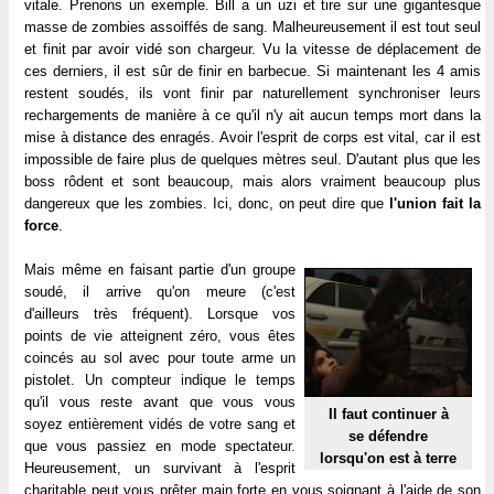
vitale. Prenons un exemple. Bill a un uzi et tire sur une gigantesque
masse de zombies assoiffés de sang. Malheureusement il est tout seul
et finit par avoir vidé son chargeur. Vu la vitesse de déplacement de
ces derniers, il est sûr de finir en barbecue. Si maintenant les 4 amis
restent soudés, ils vont finir par naturellement synchroniser leurs
rechargements de manière à ce qu'il n'y ait aucun temps mort dans la
mise à distance des enragés. Avoir l'esprit de corps est vital, car il est
impossible de faire plus de quelques mètres seul. D'autant plus que les
boss rôdent et sont beaucoup, mais alors vraiment beaucoup plus
dangereux que les zombies. Ici, donc, on peut dire que
l'union fait la
force
.
Mais même en faisant partie d'un groupe
soudé, il arrive qu'on meure (c'est
d'ailleurs très fréquent). Lorsque vos
points de vie atteignent zéro, vous êtes
coincés au sol avec pour toute arme un
pistolet. Un compteur indique le temps
qu'il vous reste avant que vous vous
Il faut continuer à
soyez entièrement vidés de votre sang et
se défendre
que vous passiez en mode spectateur.
lorsqu'on est à terre
Heureusement, un survivant à l'esprit
charitable peut vous prêter main forte en vous soignant à l'aide de son