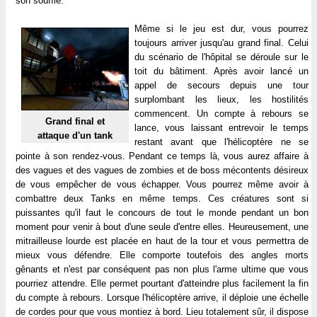
son souffle.
Même si le jeu est dur, vous pourrez
toujours arriver jusqu'au grand final. Celui
du scénario de l'hôpital se déroule sur le
toit du bâtiment. Après avoir lancé un
appel de secours depuis une tour
surplombant les lieux, les hostilités
commencent. Un compte à rebours se
Grand final et
lance, vous laissant entrevoir le temps
attaque d'un tank
restant avant que l'hélicoptère ne se
pointe à son rendez-vous. Pendant ce temps là, vous aurez affaire à
des vagues et des vagues de zombies et de boss mécontents désireux
de vous empêcher de vous échapper. Vous pourrez même avoir à
combattre deux Tanks en même temps. Ces créatures sont si
puissantes qu'il faut le concours de tout le monde pendant un bon
moment pour venir à bout d'une seule d'entre elles. Heureusement, une
mitrailleuse lourde est placée en haut de la tour et vous permettra de
mieux vous défendre. Elle comporte toutefois des angles morts
gênants et n'est par conséquent pas non plus l'arme ultime que vous
pourriez attendre. Elle permet pourtant d'atteindre plus facilement la fin
du compte à rebours. Lorsque l'hélicoptère arrive, il déploie une échelle
de cordes pour que vous montiez à bord. Lieu totalement sûr, il dispose