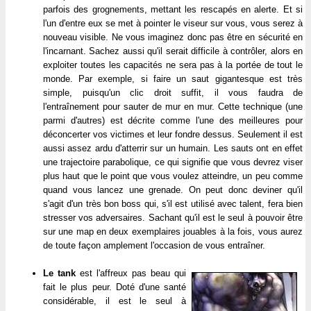
parfois des grognements, mettant les rescapés en alerte. Et si
l'un d'entre eux se met à pointer le viseur sur vous, vous serez à
nouveau visible. Ne vous imaginez donc pas être en sécurité en
l'incarnant. Sachez aussi qu'il serait difficile à contrôler, alors en
exploiter toutes les capacités ne sera pas à la portée de tout le
monde. Par exemple, si faire un saut gigantesque est très
simple, puisqu'un clic droit suffit, il vous faudra de
l'entraînement pour sauter de mur en mur. Cette technique (une
parmi d'autres) est décrite comme l'une des meilleures pour
déconcerter vos victimes et leur fondre dessus. Seulement il est
aussi assez ardu d'atterrir sur un humain. Les sauts ont en effet
une trajectoire parabolique, ce qui signifie que vous devrez viser
plus haut que le point que vous voulez atteindre, un peu comme
quand vous lancez une grenade. On peut donc deviner qu'il
s'agit d'un très bon boss qui, s'il est utilisé avec talent, fera bien
stresser vos adversaires. Sachant qu'il est le seul à pouvoir être
sur une map en deux exemplaires jouables à la fois, vous aurez
de toute façon amplement l'occasion de vous entraîner.
Le tank
est l'affreux pas beau qui
fait le plus peur. Doté d'une santé
considérable, il est le seul à