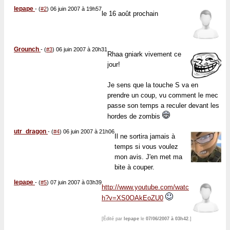
lepape
-
(
#2
) 06 juin 2007 à 19h57
le 16 août prochain
Grounch
-
(
#3
) 06 juin 2007 à 20h31
Rhaa gniark vivement ce
jour!
Je sens que la touche S va en
prendre un coup, vu comment le mec
passe son temps a reculer devant les
hordes de zombis
utr_dragon
-
(
#4
) 06 juin 2007 à 21h06
Il ne sortira jamais à
temps si vous voulez
mon avis. J'en met ma
bite à couper.
lepape
-
(
#5
) 07 juin 2007 à 03h39
http://www.youtube.com/watc
h?v=XS0OAkEoZU0
[Édité par
lepape
le
07/06/2007 à 03h42
.]