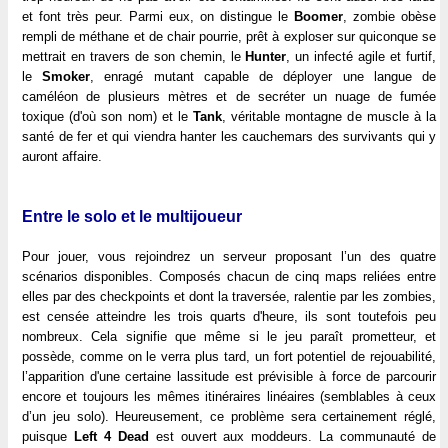
et font très peur. Parmi eux, on distingue le
Boomer
, zombie obèse
rempli de méthane et de chair pourrie, prêt à exploser sur quiconque se
mettrait en travers de son chemin, le
Hunter
, un infecté agile et furtif,
le
Smoker
, enragé mutant capable de déployer une langue de
caméléon de plusieurs mètres et de secréter un nuage de fumée
toxique (d'où son nom) et le
Tank
, véritable montagne de muscle à la
santé de fer et qui viendra hanter les cauchemars des survivants qui y
auront affaire.
Entre le solo et le multijoueur
Pour jouer, vous rejoindrez un serveur proposant l’un des quatre
scénarios disponibles. Composés chacun de cinq maps reliées entre
elles par des checkpoints et dont la traversée, ralentie par les zombies,
est censée atteindre les trois quarts d'heure, ils sont toutefois peu
nombreux. Cela signifie que même si le jeu paraît prometteur, et
possède, comme on le verra plus tard, un fort potentiel de rejouabilité,
l’apparition d'une certaine lassitude est prévisible à force de parcourir
encore et toujours les mêmes itinéraires linéaires (semblables à ceux
d’un jeu solo). Heureusement, ce problème sera certainement réglé,
puisque
Left 4 Dead
est ouvert aux moddeurs. La communauté de