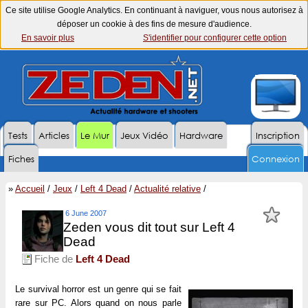
Ce site utilise Google Analytics. En continuant à naviguer, vous nous autorisez à
déposer un cookie à des fins de mesure d'audience.
En savoir plus
S'identifier pour configurer cette option
Tests
Articles
Le Mur
Jeux Vidéo
Hardware
Inscription
Fiches
Connexion
»
Accueil
/
Jeux
/
Left 4 Dead
/
Actualité relative
/
6 June 2007
Zeden vous dit tout sur Left 4
Dead
Fiche de
Left 4 Dead
Le survival horror est un genre qui se fait
rare sur PC. Alors quand on nous parle