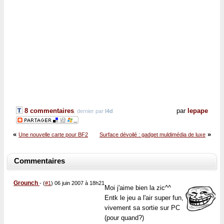
8 commentaires
par
lepape
, dernier par
l4d
«
»
Une nouvelle carte pour BF2
Surface dévoilé : gadget muldimédia de luxe
Commentaires
Grounch
-
(
#1
) 06 juin 2007 à 18h21
Moi j'aime bien la zic^^
Entk le jeu a l'air super fun,
vivement sa sortie sur PC
(pour quand?)