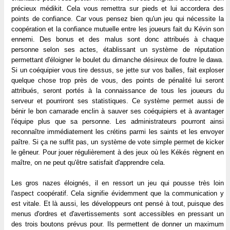
précieux médikit. Cela vous remettra sur pieds et lui accordera des
points de confiance. Car vous pensez bien qu'un jeu qui nécessite la
coopération et la confiance mutuelle entre les joueurs fait du Kévin son
ennemi. Des bonus et des malus sont donc attribués à chaque
personne selon ses actes, établissant un système de réputation
permettant d'éloigner le boulet du dimanche désireux de foutre le dawa.
Si un coéquipier vous tire dessus, se jette sur vos balles, fait exploser
quelque chose trop près de vous, des points de pénalité lui seront
attribués, seront portés à la connaissance de tous les joueurs du
serveur et pourriront ses statistiques. Ce système permet aussi de
bénir le bon camarade enclin à sauver ses coéquipiers et à avantager
l'équipe plus que sa personne. Les administrateurs pourront ainsi
reconnaître immédiatement les crétins parmi les saints et les envoyer
paître. Si ça ne suffit pas, un système de vote simple permet de kicker
le gêneur. Pour jouer régulièrement à des jeux où les Kékés règnent en
maître, on ne peut qu'être satisfait d'apprendre cela.
Les gros nazes éloignés, il en ressort un jeu qui pousse très loin
l'aspect coopératif. Cela signifie évidemment que la communication y
est vitale. Et là aussi, les développeurs ont pensé à tout, puisque des
menus d'ordres et d'avertissements sont accessibles en pressant un
des trois boutons prévus pour. Ils permettent de donner un maximum