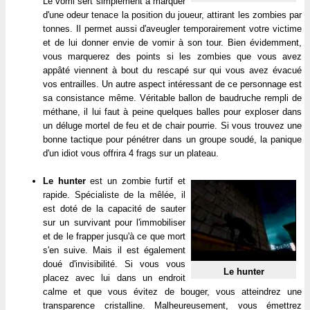
Le vomi sert simplement à marquer
d'une odeur tenace la position du joueur, attirant les zombies par
tonnes. Il permet aussi d'aveugler temporairement votre victime
et de lui donner envie de vomir à son tour. Bien évidemment,
vous marquerez des points si les zombies que vous avez
appâté viennent à bout du rescapé sur qui vous avez évacué
vos entrailles. Un autre aspect intéressant de ce personnage est
sa consistance même. Véritable ballon de baudruche rempli de
méthane, il lui faut à peine quelques balles pour exploser dans
un déluge mortel de feu et de chair pourrie. Si vous trouvez une
bonne tactique pour pénétrer dans un groupe soudé, la panique
d'un idiot vous offrira 4 frags sur un plateau.
Le hunter
est un zombie furtif et
rapide. Spécialiste de la mêlée, il
est doté de la capacité de sauter
sur un survivant pour l'immobiliser
et de le frapper jusqu'à ce que mort
s'en suive. Mais il est également
doué d'invisibilité. Si vous vous
Le hunter
placez avec lui dans un endroit
calme et que vous évitez de bouger, vous atteindrez une
transparence cristalline. Malheureusement, vous émettrez