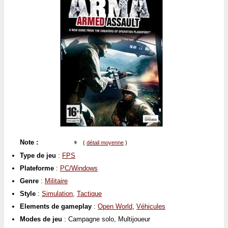
Note :
(
détail moyenne
)
9
Type de jeu
:
FPS
Plateforme
:
PC/Windows
Genre
:
Militaire
Style
:
Simulation
,
Tactique
Elements de gameplay
:
Open World
,
Véhicules
Modes de jeu
: Campagne solo, Multijoueur