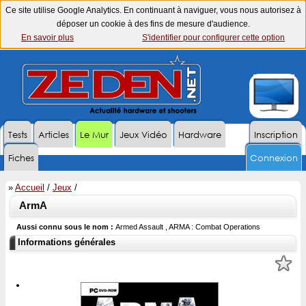
Ce site utilise Google Analytics. En continuant à naviguer, vous nous autorisez à
déposer un cookie à des fins de mesure d'audience.
En savoir plus
S'identifier pour configurer cette option
Tests
Articles
Le Mur
Jeux Vidéo
Hardware
Inscription
Fiches
Connexion
»
Accueil
/
Jeux
/
ArmA
Aussi connu sous le nom :
Armed Assault , ARMA : Combat Operations
Informations générales