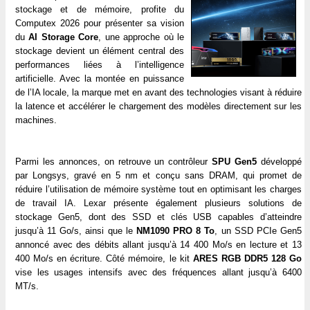
stockage et de mémoire, profite du
Computex 2026 pour présenter sa vision
du
AI Storage Core
, une approche où le
stockage devient un élément central des
performances liées à l’intelligence
artificielle. Avec la montée en puissance
de l’IA locale, la marque met en avant des technologies visant à réduire
la latence et accélérer le chargement des modèles directement sur les
machines.
Parmi les annonces, on retrouve un contrôleur
SPU Gen5
développé
par Longsys, gravé en 5 nm et conçu sans DRAM, qui promet de
réduire l’utilisation de mémoire système tout en optimisant les charges
de travail IA. Lexar présente également plusieurs solutions de
stockage Gen5, dont des SSD et clés USB capables d’atteindre
jusqu’à 11 Go/s, ainsi que le
NM1090 PRO 8 To
, un SSD PCIe Gen5
annoncé avec des débits allant jusqu’à 14 400 Mo/s en lecture et 13
400 Mo/s en écriture. Côté mémoire, le kit
ARES RGB DDR5 128 Go
vise les usages intensifs avec des fréquences allant jusqu’à 6400
MT/s.