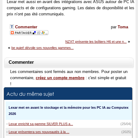
Lexar met aussi en avant des intégrations avec ASUS autour de PC IA
compacts et de configurations gaming. Les dates de disponibilité et les
prix n’ont pas été communiqués.
Commenter
par
Toma
»
NZXT présente les boîtiers H6 et une n...
«
be quiet! dévoile ses nouvelles gammes...
Commenter
Les commentaires sont fermés aux non membres. Pour poster un
commentaire,
créez un compte membre
: c'est simple et gratuit
!
Actu du même sujet
Lexar met en avant le stockage et la mémoire pour les PC IA au Computex
2026
-
Lexar enrichit sa gamme SILVER PLUS a...
(25/04)
-
Lexar présentera ses nouveautés à la ...
(2025)