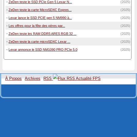
-
ZeDen teste le SSD PCIe Gen 5 Lexar N...
(2025)
-
ZeDen teste la carte MicroSDXC Expres...
(2025)
-
Lexar lance le SSD PCIE gen 5 NM990 à...
(2025)
-
Les offres pour la fête des pères par...
(2025)
-
ZeDen teste les RAM DDR5 ARES RGB 32 ...
(2025)
-
ZeDen teste la carte microSDXC Lexar ...
(2025)
-
Lexar annonce le SSD NM1090 PRO PCIe 5.0
(2025)
À Propos
Archives
RSS