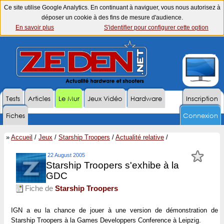
Ce site utilise Google Analytics. En continuant à naviguer, vous nous autorisez à
déposer un cookie à des fins de mesure d'audience.
En savoir plus
S'identifier pour configurer cette option
Tests
Articles
Le Mur
Jeux Vidéo
Hardware
Inscription
Fiches
Connexion
»
Accueil
/
Jeux
/
Starship Troopers
/
Actualité relative
/
22 August 2005
Starship Troopers s'exhibe à la
GDC
Fiche de
Starship Troopers
IGN a eu la chance de jouer à une version de démonstration de
Starship Troopers à la Games Developpers Conference à Leipzig.