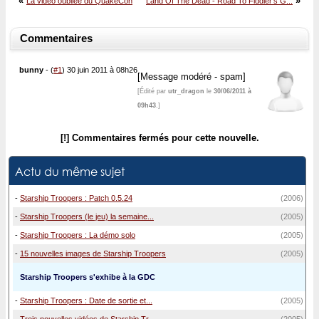
«
»
La vidéo oubliée du QuakeCon
Land Of The Dead - Road To Fiddler's G...
Commentaires
bunny
-
(
#1
) 30 juin 2011 à 08h26
[Message modéré - spam]
[Édité par
utr_dragon
le
30/06/2011 à
09h43
.]
[!] Commentaires fermés pour cette nouvelle.
Actu du même sujet
-
Starship Troopers : Patch 0.5.24
(2006)
-
Starship Troopers (le jeu) la semaine...
(2005)
-
Starship Troopers : La démo solo
(2005)
-
15 nouvelles images de Starship Troopers
(2005)
Starship Troopers s'exhibe à la GDC
-
Starship Troopers : Date de sortie et...
(2005)