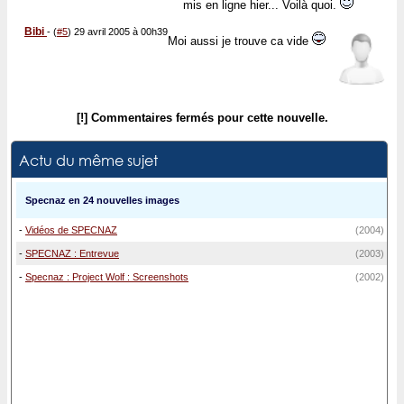
mis en ligne hier... Voilà quoi.
Bibi
-
(
#5
) 29 avril 2005 à 00h39
Moi aussi je trouve ca vide
[!] Commentaires fermés pour cette nouvelle.
Actu du même sujet
Specnaz en 24 nouvelles images
-
Vidéos de SPECNAZ
(2004)
-
SPECNAZ : Entrevue
(2003)
-
Specnaz : Project Wolf : Screenshots
(2002)