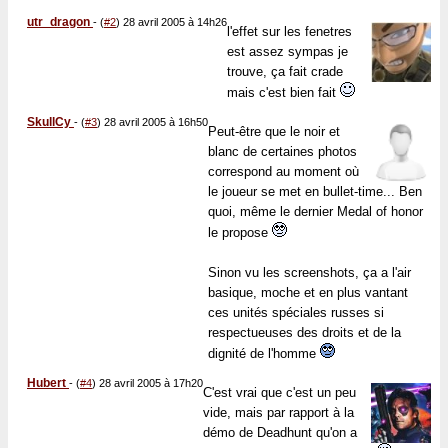
utr_dragon
-
(
#2
) 28 avril 2005 à 14h26
l'effet sur les fenetres
est assez sympas je
trouve, ça fait crade
mais c'est bien fait
SkullCy
-
(
#3
) 28 avril 2005 à 16h50
Peut-être que le noir et
blanc de certaines photos
correspond au moment où
le joueur se met en bullet-time... Ben
quoi, même le dernier Medal of honor
le propose
Sinon vu les screenshots, ça a l'air
basique, moche et en plus vantant
ces unités spéciales russes si
respectueuses des droits et de la
dignité de l'homme
Hubert
-
(
#4
) 28 avril 2005 à 17h20
C'est vrai que c'est un peu
vide, mais par rapport à la
démo de Deadhunt qu'on a