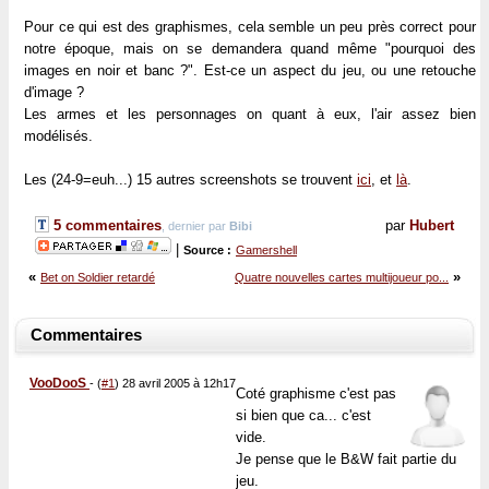
Pour ce qui est des graphismes, cela semble un peu près correct pour
notre époque, mais on se demandera quand même "pourquoi des
images en noir et banc ?". Est-ce un aspect du jeu, ou une retouche
d'image ?
Les armes et les personnages on quant à eux, l'air assez bien
modélisés.
Les (24-9=euh...) 15 autres screenshots se trouvent
ici
, et
là
.
5 commentaires
par
Hubert
, dernier par
Bibi
|
Source :
Gamershell
«
»
Bet on Soldier retardé
Quatre nouvelles cartes multijoueur po...
Commentaires
VooDooS
-
(
#1
) 28 avril 2005 à 12h17
Coté graphisme c'est pas
si bien que ca... c'est
vide.
Je pense que le B&W fait partie du
jeu.