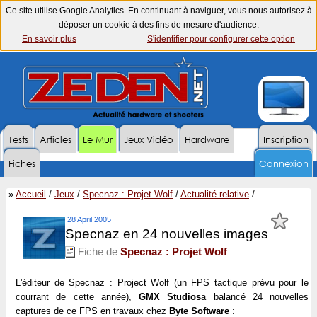
Ce site utilise Google Analytics. En continuant à naviguer, vous nous autorisez à
déposer un cookie à des fins de mesure d'audience.
En savoir plus
S'identifier pour configurer cette option
Tests
Articles
Le Mur
Jeux Vidéo
Hardware
Inscription
Fiches
Connexion
»
Accueil
/
Jeux
/
Specnaz : Projet Wolf
/
Actualité relative
/
28 April 2005
Specnaz en 24 nouvelles images
Fiche de
Specnaz : Projet Wolf
L'éditeur de Specnaz : Project Wolf (un FPS tactique prévu pour le
courrant de cette année),
GMX Studios
a balancé 24 nouvelles
captures de ce FPS en travaux chez
Byte Software
: