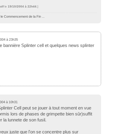
olf
le
19/10/2004 à 22h44
.]
 le Commencement de la Fin ...
2004 à 23h35
 bannière Splinter cell et quelques news splinter
2004 à 10h31
plinter Cell peut se jouer à tout moment en vue
rmis lors de phases de grimpette bien sûr)suffit
 la lunnete de son fusil.
 veux juste que l'on se concentre plus sur