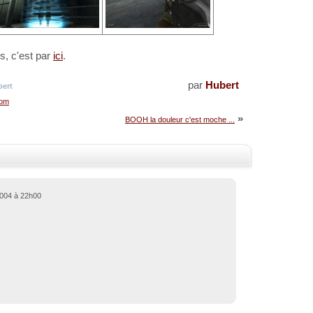
s, c'est par
ici
.
par
Hubert
ert
com
»
BOOH la douleur c'est moche ...
2004 à 22h00