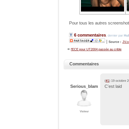
Pour tous les autres screenshot
6 commentaires
, dernier par
Hub
|
Source :
JV.
«
l'ECE pour UT2004 passée au crible
Commentaires
(
#1
) 19 octobre 
Serious_blam
C'est laid
Visiteur