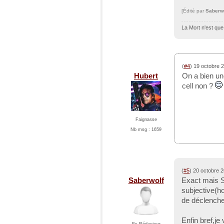
[Édité par
Saberw
La Mort n'est que
(
#4
) 19 octobre 
Hubert
On a bien une
cell non ?
Faignasse
Nb msg : 1659
(
#5
) 20 octobre 
Saberwolf
Exact mais S
subjective(ho
de déclencher
Enfin bref,je
Ex-Rédacteur