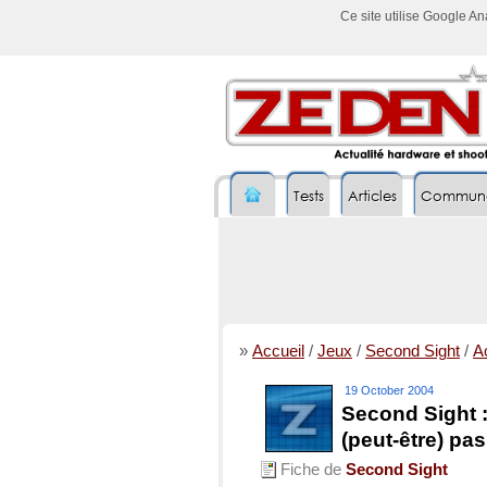
Ce site utilise Google A
Tests
Articles
Commun
»
Accueil
/
Jeux
/
Second Sight
/
Ac
19 October 2004
Second Sight :
(peut-être) pas
Fiche de
Second Sight