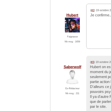
(
#2
) 19 octobre 
Hubert
Je confirme.
Faignasse
Nb msg : 1659
(
#3
) 19 octobre 
Saberwolf
Hubert on est
moment du je
seulement pou
partie action
D'alleurs ce j
Ex-Rédacteur
pouvoirs psyc
Nb msg : 211
Il ya d'autre
que de parler
par le site.