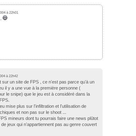
2004 à 22h01
..
2004 à 22h42
 sur un site de FPS , ce n'est pas parce qu'à un
u il y a une vue à la première personne (
r le snipe) que le jeu est à considéré dans la
 FPS.
eu mise plus sur l'infiltration et l'utilisation de
hiques et non pas sur le shoot ...
 FPS mineurs dont tu pourrais faire une news plûtot
 de jeux qui n'appartiennent pas au genre couvert