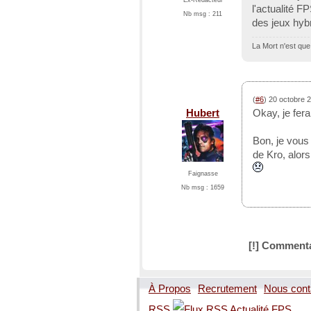
l'actualité F
Nb msg : 211
des jeux hyb
La Mort n'est que
(
#6
) 20 octobre 
Hubert
Okay, je fera
Bon, je vous 
de Kro, alors
Faignasse
Nb msg : 1659
[!] Commenta
À Propos
Recrutement
Nous cont
RSS