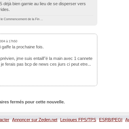
PS déjà bien garnie au lieu de se disperser vers
rides.
 le Commencement de la Fin ...
2004 à 17h50
i gaffe la prochaine fois.
prévien, jme suis entaill"é la main avec 1 cannete
 je ferais pas bcp de news ces jiurs ci peut etre...
ires fermés pour cette nouvelle.
acter
Annoncer sur Zeden.net
Lexiques FPS/TPS
ESRB/PEGI
A