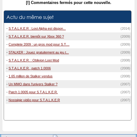
[!] Commentaires fermés pour cette nouvelle.
Actu du même sujet
-
S.T.A.L.K.E.R : Lost Alpha est dispon...
(2014)
-
S.T.A.L.K.E.R. bientôt sur Xbox 360 ?
(2009)
-
Complete 2009 : un gros mod pour S.T....
(2009)
-
STALKER : Jouez gratuitement au jeu t...
(2009)
-
S.T.A.L.K.E.R. : Oblivion Lost Mod
(2008)
-
S.T.A.L.K.E.R., patch 1.0006
(2008)
-
1.65 million de Stalker vendus
(2008)
-
Un MMO dans l'univers Stalker ?
(2007)
-
Patch 1.0005 pour S.T.A.L.K.E.R.
(2007)
-
Nostalgie vidéo pour S.T.A.L.K.E.R
(2007)