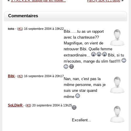
«
»
S.T.A.L.K.E.R. attaqué par les rebelle...
FarCry SDK v1.1 dispo
Commentaires
toto
-
(
#1
) 16 septembre 2004 à 19h22
Bibi......tu as un rapport
avec la chanteuse??
Magnifique, on vient de
retrouver Bibi. Quelle femme
extraordinaire...
Bibi, si tu
m'ecoutes, mange du slim fast!!!!
Bibi
-
(
#2
) 16 septembre 2004 à 20h17
Nan, nan, c'est pas la
même personne, mais je
suis une star quand
même
SoLDieR
-
(
#3
) 20 septembre 2004 à 13h25
Excellent...