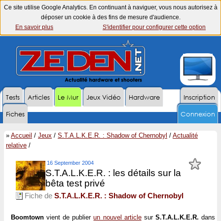
Ce site utilise Google Analytics. En continuant à naviguer, vous nous autorisez à
déposer un cookie à des fins de mesure d'audience.
En savoir plus
S'identifier pour configurer cette option
Tests
Articles
Le Mur
Jeux Vidéo
Hardware
Inscription
Fiches
Connexion
»
Accueil
/
Jeux
/
S.T.A.L.K.E.R. : Shadow of Chernobyl
/
Actualité
relative
/
16 September 2004
S.T.A.L.K.E.R. : les détails sur la
bêta test privé
Fiche de
S.T.A.L.K.E.R. : Shadow of Chernobyl
Boomtown
vient de publier
un nouvel article
sur
S.T.A.L.K.E.R.
dans