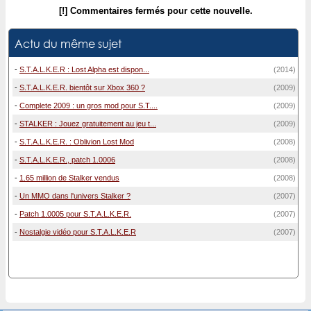
[!] Commentaires fermés pour cette nouvelle.
Actu du même sujet
-
S.T.A.L.K.E.R : Lost Alpha est dispon...
(2014)
-
S.T.A.L.K.E.R. bientôt sur Xbox 360 ?
(2009)
-
Complete 2009 : un gros mod pour S.T....
(2009)
-
STALKER : Jouez gratuitement au jeu t...
(2009)
-
S.T.A.L.K.E.R. : Oblivion Lost Mod
(2008)
-
S.T.A.L.K.E.R., patch 1.0006
(2008)
-
1.65 million de Stalker vendus
(2008)
-
Un MMO dans l'univers Stalker ?
(2007)
-
Patch 1.0005 pour S.T.A.L.K.E.R.
(2007)
-
Nostalgie vidéo pour S.T.A.L.K.E.R
(2007)