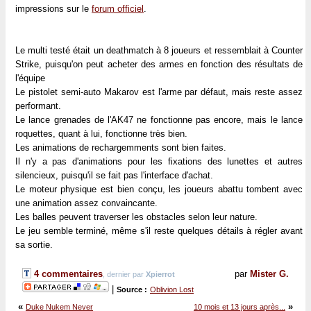
impressions sur le
forum officiel
.
Le multi testé était un deathmatch à 8 joueurs et ressemblait à Counter
Strike, puisqu'on peut acheter des armes en fonction des résultats de
l'équipe
Le pistolet semi-auto Makarov est l'arme par défaut, mais reste assez
performant.
Le lance grenades de l'AK47 ne fonctionne pas encore, mais le lance
roquettes, quant à lui, fonctionne très bien.
Les animations de rechargemments sont bien faites.
Il n'y a pas d'animations pour les fixations des lunettes et autres
silencieux, puisqu'il se fait pas l'interface d'achat.
Le moteur physique est bien conçu, les joueurs abattu tombent avec
une animation assez convaincante.
Les balles peuvent traverser les obstacles selon leur nature.
Le jeu semble terminé, même s'il reste quelques détails à régler avant
sa sortie.
4 commentaires
par
Mister G.
, dernier par
Xpierrot
|
Source :
Oblivion Lost
«
»
Duke Nukem Never
10 mois et 13 jours après...