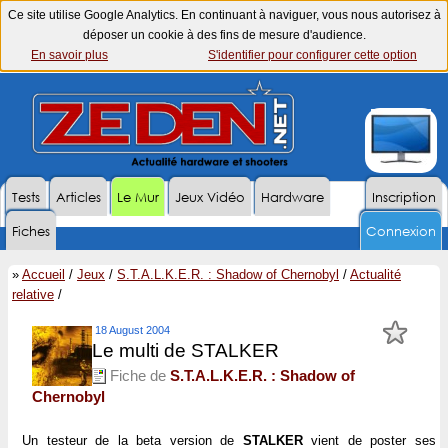
Ce site utilise Google Analytics. En continuant à naviguer, vous nous autorisez à
déposer un cookie à des fins de mesure d'audience.
En savoir plus
S'identifier pour configurer cette option
Tests
Articles
Le Mur
Jeux Vidéo
Hardware
Inscription
Fiches
Connexion
»
Accueil
/
Jeux
/
S.T.A.L.K.E.R. : Shadow of Chernobyl
/
Actualité
relative
/
18 August 2004
Le multi de STALKER
Fiche de
S.T.A.L.K.E.R. : Shadow of
Chernobyl
Un testeur de la beta version de
STALKER
vient de poster ses