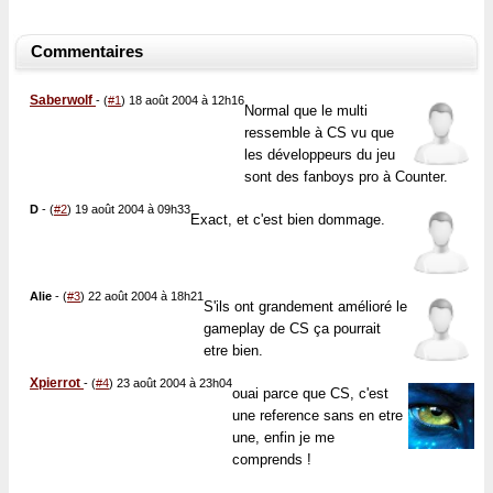
Commentaires
Saberwolf
-
(
#1
) 18 août 2004 à 12h16
Normal que le multi
ressemble à CS vu que
les développeurs du jeu
sont des fanboys pro à Counter.
D
-
(
#2
) 19 août 2004 à 09h33
Exact, et c'est bien dommage.
Alie
-
(
#3
) 22 août 2004 à 18h21
S'ils ont grandement amélioré le
gameplay de CS ça pourrait
etre bien.
Xpierrot
-
(
#4
) 23 août 2004 à 23h04
ouai parce que CS, c'est
une reference sans en etre
une, enfin je me
comprends !