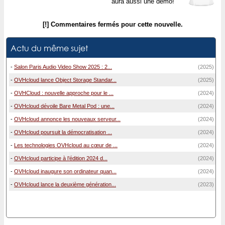
aura aussi une démo!
[!] Commentaires fermés pour cette nouvelle.
Actu du même sujet
-
Salon Paris Audio Video Show 2025 : 2...
(2025)
-
OVHcloud lance Object Storage Standar...
(2025)
-
OVHCloud : nouvelle approche pour le ...
(2024)
-
OVHcloud dévoile Bare Metal Pod : une...
(2024)
-
OVHcloud annonce les nouveaux serveur...
(2024)
-
OVHcloud poursuit la démocratisation ...
(2024)
-
Les technologies OVHcloud au cœur de ...
(2024)
-
OVHcloud participe à l’édition 2024 d...
(2024)
-
OVHcloud inaugure son ordinateur quan...
(2024)
-
OVHcloud lance la deuxième génération...
(2023)