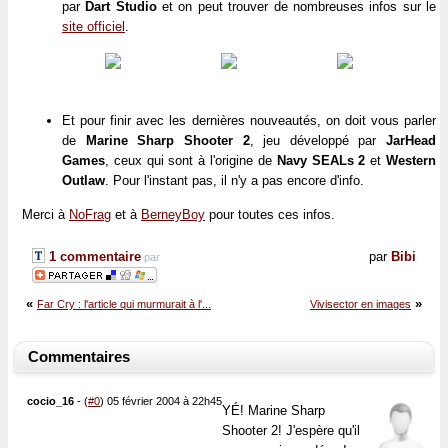
par
Dart Studio
et on peut trouver de nombreuses infos sur le
site officiel
.
Et pour finir avec les dernières nouveautés, on doit vous parler
de
Marine Sharp Shooter 2
, jeu développé par
JarHead
Games
, ceux qui sont à l'origine de
Navy SEALs 2
et
Western
Outlaw
. Pour l'instant pas, il n'y a pas encore d'info.
Merci à
NoFrag
et à
BerneyBoy
pour toutes ces infos.
1 commentaire
par
Bibi
par
«
»
Far Cry : l'article qui murmurait à l'...
Vivisector en images
Commentaires
cocio_16
-
(
#0
) 05 février 2004 à 22h45
YÉ! Marine Sharp
Shooter 2! J'espère qu'il