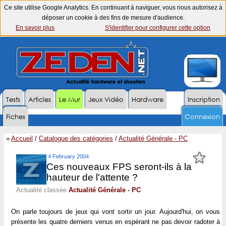
Ce site utilise Google Analytics. En continuant à naviguer, vous nous autorisez à
déposer un cookie à des fins de mesure d'audience.
En savoir plus
S'identifier pour configurer cette option
Tests
Articles
Le Mur
Jeux Vidéo
Hardware
Inscription
Fiches
Connexion
»
Accueil
/
Catalogue des catégories
/
Actualité Générale - PC
4 February 2004
Ces nouveaux FPS seront-ils à la
hauteur de l'attente ?
Actualité classée
Actualité Générale - PC
On parle toujours de jeux qui vont sortir un jour. Aujourd'hui, on vous
présente les quatre derniers venus en espérant ne pas devoir radoter à