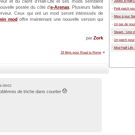
veur et du client d'Half-Life et ses mods semblent
-
Jouez à Half-
nouvelle postée du côté d'
e-Arenas
. Plusieurs failles
-
Petit patch po
rveur. Ceux qui ont un mod seront intéressés de
-
Mise à jour S
min mod
offre maintenant une nouvelle version qui
-
Un tas de nou
-
Steam : Une mi
par
Zork
-
Un patch pour 
-
Mod
Half-Life 
»
28 films pour Road to Rome
 à 06h52
problèmes de triche dans counter