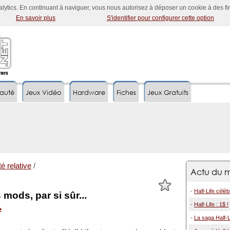
nalytics. En continuant à naviguer, vous nous autorisez à déposer un cookie à des f
En savoir plus
S'identifier pour configurer cette option
auté
Jeux Vidéo
Hardware
Fiches
Jeux Gratuits
té relative
/
Actu du m
-
Half-Life célè
s mods, par si sûr...
-
Half-Life : 1$ !
e
-
La saga Half-