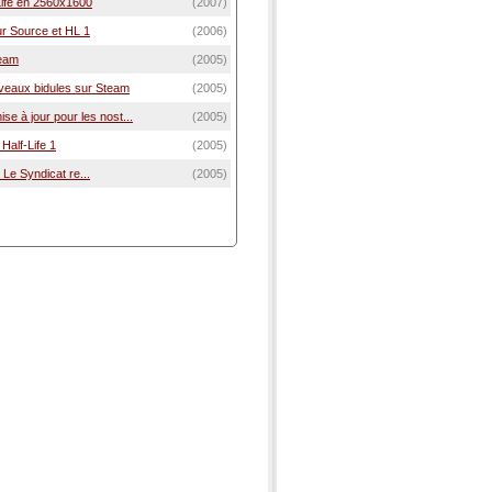
Life en 2560x1600
(2007)
ur Source et HL 1
(2006)
team
(2005)
veaux bidules sur Steam
(2005)
se à jour pour les nost...
(2005)
Half-Life 1
(2005)
: Le Syndicat re...
(2005)