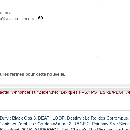
 à 07h32
il y ait un lien oui...
ires fermés pour cette nouvelle.
acter
Annoncer sur Zeden.net
Lexiques FPS/TPS
ESRB/PEGI
A
 Duty : Black Ops 3
,
DEATHLOOP
,
Destiny : Le Roi des Corrompus
Plants vs Zombies : Garden Warfare 2
,
RAGE 2
,
Rainbow Six : Siege
Battlefront (2015)
,
SUPERHOT
,
Tom Clancy's The Division
,
Uncharte