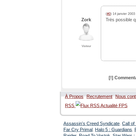
(
#0
) 14 janvier 2003
Zork
Très possible qu'
Visiteur
[!] Commenta
À Propos
Recrutement
Nous cont
RSS
Assassin's Creed Syndicate
,
Call of
Far Cry Primal
,
Halo 5 : Guardians
,
Raider
,
Road To Vostok
,
Star Wars : 