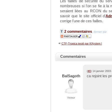
Les failles de sécurité du ser
nombreuses si l'on se fie à la 
seraient liées au RCON du se
savoir que le site officiel d'
Ad
corrige l'une de ces failles.
2 commentaires
, dernier par
«
CTF-Tropica testé par KXystem !
Commentaires
(
#0
) 14 janvier 2003
BalSagoth
ca rejoint les 
Visiteur