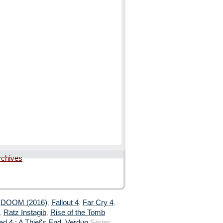
rchives
,
DOOM (2016)
,
Fallout 4
,
Far Cry 4
,
,
Ratz Instagib
,
Rise of the Tomb
d 4 : A Thief's End
,
Verdun
Séries