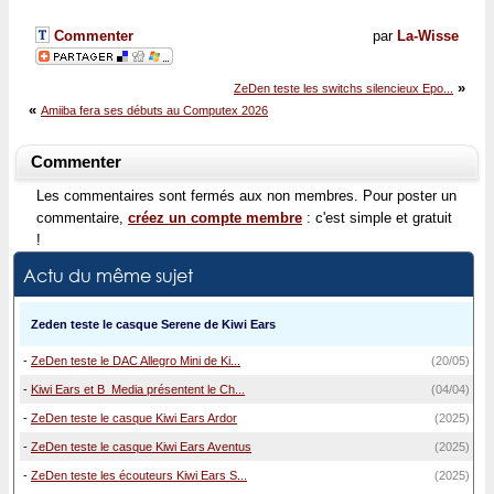
Commenter
par
La-Wisse
»
ZeDen teste les switchs silencieux Epo...
«
Amiiba fera ses débuts au Computex 2026
Commenter
Les commentaires sont fermés aux non membres. Pour poster un
commentaire,
créez un compte membre
: c'est simple et gratuit
!
Actu du même sujet
Zeden teste le casque Serene de Kiwi Ears
-
ZeDen teste le DAC Allegro Mini de Ki...
(20/05)
-
Kiwi Ears et B_Media présentent le Ch...
(04/04)
-
ZeDen teste le casque Kiwi Ears Ardor
(2025)
-
ZeDen teste le casque Kiwi Ears Aventus
(2025)
-
ZeDen teste les écouteurs Kiwi Ears S...
(2025)