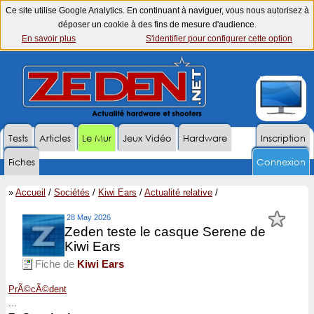
Ce site utilise Google Analytics. En continuant à naviguer, vous nous autorisez à
déposer un cookie à des fins de mesure d'audience.
En savoir plus
S'identifier pour configurer cette option
Tests
Articles
Le Mur
Jeux Vidéo
Hardware
Inscription
Fiches
Connexion
»
Accueil
/
Sociétés
/
Kiwi Ears
/
Actualité relative
/
28 May 2026
Zeden teste le casque Serene de
Kiwi Ears
Fiche de
Kiwi Ears
PrÃ©cÃ©dent
...