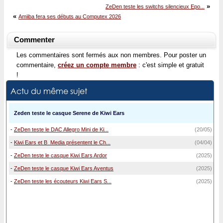
»
ZeDen teste les switchs silencieux Epo...
«
Amiiba fera ses débuts au Computex 2026
Commenter
Les commentaires sont fermés aux non membres. Pour poster un
commentaire,
créez un compte membre
: c'est simple et gratuit
!
Actu du même sujet
Zeden teste le casque Serene de Kiwi Ears
-
ZeDen teste le DAC Allegro Mini de Ki...
(20/05)
-
Kiwi Ears et B_Media présentent le Ch...
(04/04)
-
ZeDen teste le casque Kiwi Ears Ardor
(2025)
-
ZeDen teste le casque Kiwi Ears Aventus
(2025)
-
ZeDen teste les écouteurs Kiwi Ears S...
(2025)