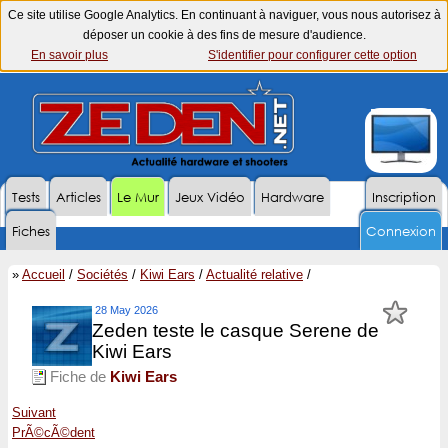
Ce site utilise Google Analytics. En continuant à naviguer, vous nous autorisez à
déposer un cookie à des fins de mesure d'audience.
En savoir plus
S'identifier pour configurer cette option
Tests
Articles
Le Mur
Jeux Vidéo
Hardware
Inscription
Fiches
Connexion
»
Accueil
/
Sociétés
/
Kiwi Ears
/
Actualité relative
/
28 May 2026
Zeden teste le casque Serene de
Kiwi Ears
Fiche de
Kiwi Ears
Suivant
PrÃ©cÃ©dent