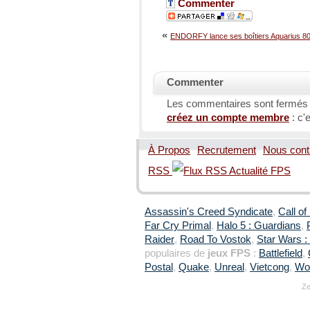
Commenter
«
ENDORFY lance ses boîtiers Aquarius 8
Commenter
Les commentaires sont fermés
créez un compte membre
: c'e
À Propos
Recrutement
Nous cont
RSS
Assassin's Creed Syndicate
,
Call of
Far Cry Primal
,
Halo 5 : Guardians
,
Raider
,
Road To Vostok
,
Star Wars : 
populaires de
jeux FPS
:
Battlefield
,
Postal
,
Quake
,
Unreal
,
Vietcong
,
Wol
Ze