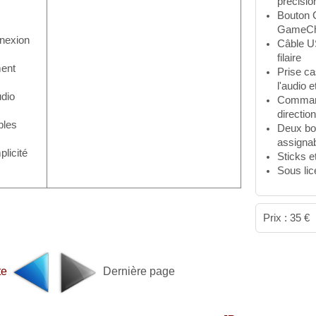
précision
Bouton C
GameCh
nnexion
Câble U
filaire
ment
Prise c
l'audio 
udio
Command
direction
bles
Deux bou
assignab
plicité
Sticks e
Sous lic
Prix : 35 €
te
Dernière page