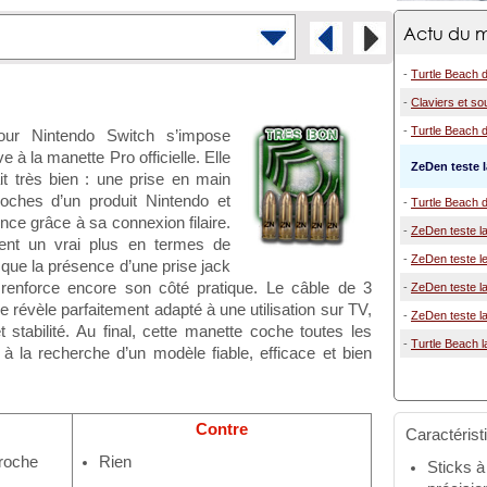
Actu du m
-
Turtle Beach dé
-
Claviers et so
-
Turtle Beach dé
ur Nintendo Switch s’impose
 à la manette Pro officielle. Elle
ZeDen teste 
ait très bien : une prise en main
roches d’un produit Nintendo et
-
Turtle Beach d
nce grâce à sa connexion filaire.
-
ZeDen teste la
tent un vrai plus en termes de
-
ZeDen teste le
s que la présence d’une prise jack
 renforce encore son côté pratique. Le câble de 3
-
ZeDen teste la
 révèle parfaitement adapté à une utilisation sur TV,
-
ZeDen teste la
 stabilité. Au final, cette manette coche toutes les
-
Turtle Beach l
à la recherche d’un modèle fiable, efficace et bien
Contre
Caractérist
proche
Rien
Sticks à