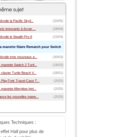
ême sujet
voile la Pacific Skyli...
(20/05)
uris innovants à écran ...
(28/04)
voile le Stealth Pro II
(23/04)
la manette filaire Rematch pour Switch
évoile trois nouveaux a...
(30/03)
 manette Switch 2 Turtl...
(18/03)
 clavier Turtle Beach V...
(28/01)
 PlayTrek Travel Case T...
(2025)
 manette Afterglow Igni...
(2025)
ance les nouvelles mane...
(2025)
iques Techniques :
 effet Hall pour plus de