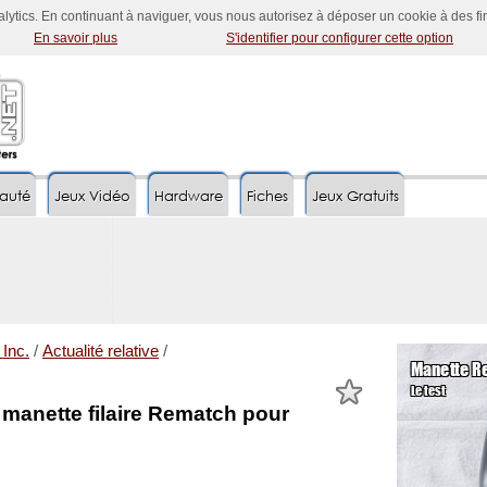
nalytics. En continuant à naviguer, vous nous autorisez à déposer un cookie à des f
En savoir plus
S'identifier pour configurer cette option
auté
Jeux Vidéo
Hardware
Fiches
Jeux Gratuits
 Inc.
/
Actualité relative
/
 manette filaire Rematch pour