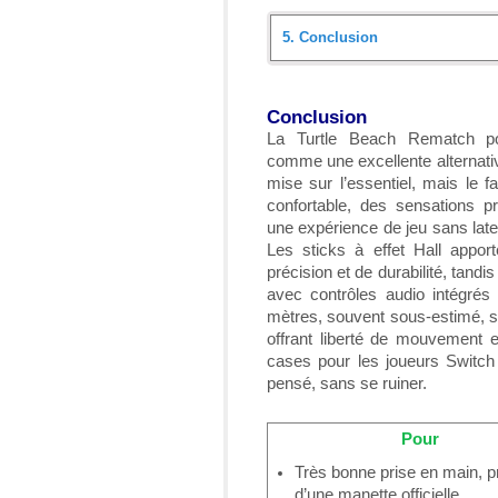
5.
Conclusion
Introduction
Conclusion
Déballage
La Turtle Beach Rematch po
comme une excellente alternative
Présentation
mise sur l’essentiel, mais le f
confortable, des sensations p
Usage
une expérience de jeu sans late
Les sticks à effet Hall appor
Conclusion
précision et de durabilité, tandi
avec contrôles audio intégrés
mètres, souvent sous-estimé, se
offrant liberté de mouvement et
cases pour les joueurs Switch 
pensé, sans se ruiner.
Pour
Très bonne prise en main, 
d’une manette officielle