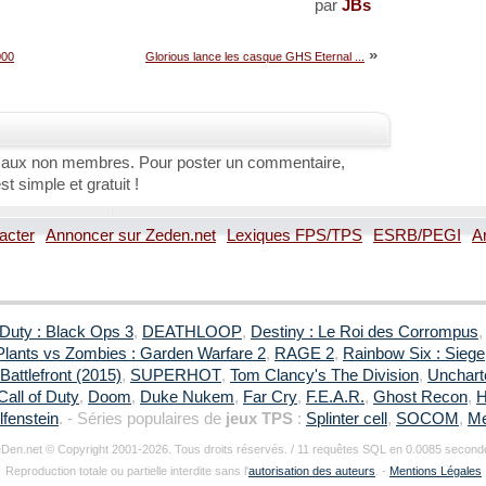
par
JBs
»
000
Glorious lance les casque GHS Eternal ...
 aux non membres. Pour poster un commentaire,
st simple et gratuit !
acter
Annoncer sur Zeden.net
Lexiques FPS/TPS
ESRB/PEGI
A
 Duty : Black Ops 3
,
DEATHLOOP
,
Destiny : Le Roi des Corrompus
Plants vs Zombies : Garden Warfare 2
,
RAGE 2
,
Rainbow Six : Siege
Battlefront (2015)
,
SUPERHOT
,
Tom Clancy's The Division
,
Uncharte
Call of Duty
,
Doom
,
Duke Nukem
,
Far Cry
,
F.E.A.R.
,
Ghost Recon
,
H
fenstein
. - Séries populaires de
jeux TPS
:
Splinter cell
,
SOCOM
,
Me
Den.net © Copyright 2001-2026. Tous droits réservés. / 11 requêtes SQL en 0.0085 second
Reproduction totale ou partielle interdite sans l'
autorisation des auteurs
. -
Mentions Légales