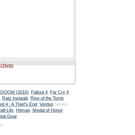
rchives
,
DOOM (2016)
,
Fallout 4
,
Far Cry 4
,
,
Ratz Instagib
,
Rise of the Tomb
d 4 : A Thief's End
,
Verdun
Séries
alf-Life
,
Hitman
,
Medal of Honor
,
tal Gear
es.