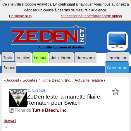
Ce site utilise Google Analytics. En continuant à naviguer, vous nous autorisez à
déposer un cookie à des fins de mesure d'audience.
En savoir plus
S'identifier pour configurer cette option
Tests
Articles
Le Mur
Jeux Vidéo
Hardware
Inscription
Fiches
Connexion
»
Accueil
/
Sociétés
/
Turtle Beach, Inc.
/
Actualité relative
/
11 April 2026
ZeDen teste la manette filaire
Rematch pour Switch
Fiche de
Turtle Beach, Inc.
Suivant
...