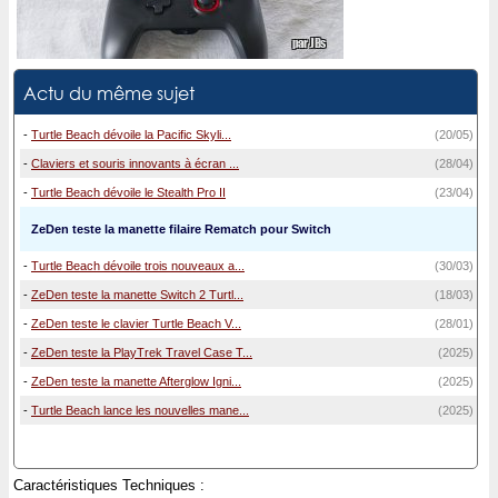
Actu du même sujet
-
Turtle Beach dévoile la Pacific Skyli...
(20/05)
-
Claviers et souris innovants à écran ...
(28/04)
-
Turtle Beach dévoile le Stealth Pro II
(23/04)
ZeDen teste la manette filaire Rematch pour Switch
-
Turtle Beach dévoile trois nouveaux a...
(30/03)
-
ZeDen teste la manette Switch 2 Turtl...
(18/03)
-
ZeDen teste le clavier Turtle Beach V...
(28/01)
-
ZeDen teste la PlayTrek Travel Case T...
(2025)
-
ZeDen teste la manette Afterglow Igni...
(2025)
-
Turtle Beach lance les nouvelles mane...
(2025)
Caractéristiques Techniques :