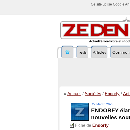
Ce site utilise Google A
Tests
Articles
Commun
»
Accueil
/
Sociétés
/
Endorfy
/
Actu
27 March 2025
ENDORFY élarg
nouvelles sour
Fiche de
Endorfy