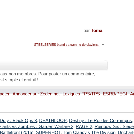
par
Toma
»
STEELSERIES étend sa gamme de claviers...
 aux non membres. Pour poster un commentaire,
st simple et gratuit !
acter
Annoncer sur Zeden.net
Lexiques FPS/TPS
ESRB/PEGI
A
 Duty : Black Ops 3
,
DEATHLOOP
,
Destiny : Le Roi des Corrompus
Plants vs Zombies : Garden Warfare 2
,
RAGE 2
,
Rainbow Six : Siege
Battlefront (2015)
,
SUPERHOT
,
Tom Clancy's The Division
,
Uncharte