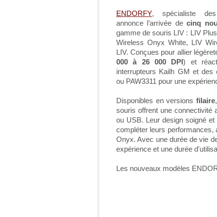
ENDORFY
, spécialiste des
annonce l’arrivée de
cinq no
gamme de souris LIV : LIV Plus
Wireless Onyx White, LIV Wir
LIV. Conçues pour allier légèret
000 à 26 000 DPI
) et réact
interrupteurs Kailh GM et des
ou PAW3311 pour une expérienc
Disponibles en versions
filaire
souris offrent une connectivité
ou USB. Leur design soigné et
compléter leurs performances, a
Onyx. Avec une durée de vie de 
expérience et une durée d'utilis
Les nouveaux modèles ENDORFY 