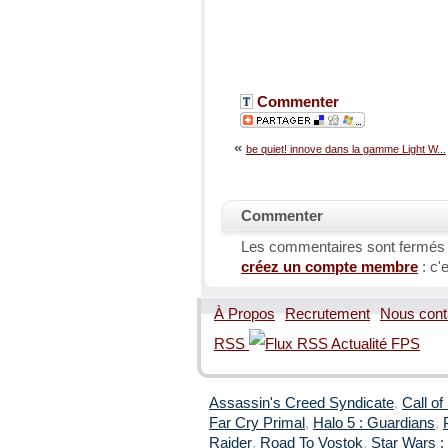
Commenter
«
be quiet! innove dans la gamme Light W...
Commenter
Les commentaires sont fermés
créez un compte membre
: c'e
À Propos
Recrutement
Nous cont
RSS
Assassin's Creed Syndicate
,
Call of
Far Cry Primal
,
Halo 5 : Guardians
,
Raider
,
Road To Vostok
,
Star Wars : 