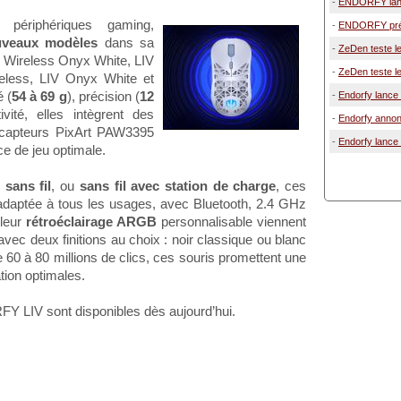
-
ENDORFY lanc
 périphériques gaming,
-
ENDORFY prése
uveaux modèles
dans sa
-
ZeDen teste le
 Wireless Onyx White, LIV
-
ZeDen teste le
eless, LIV Onyx White et
é (
54 à 69 g
), précision (
12
-
Endorfy lance 
ivité, elles intègrent des
-
Endorfy annon
 capteurs PixArt PAW3395
-
Endorfy lance 
e de jeu optimale.
,
sans fil
, ou
sans fil avec station de charge
, ces
 adaptée à tous les usages, avec Bluetooth, 2.4 GHz
 leur
rétroéclairage ARGB
personnalisable viennent
vec deux finitions au choix : noir classique ou blanc
60 à 80 millions de clics, ces souris promettent une
ation optimales.
LIV sont disponibles dès aujourd’hui.