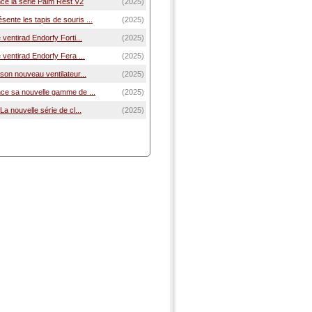
e la série Palm Rest V2
(2025)
nte les tapis de souris ...
(2025)
 ventirad Endorfy Forti...
(2025)
 ventirad Endorfy Fera ...
(2025)
son nouveau ventilateur...
(2025)
ce sa nouvelle gamme de ...
(2025)
La nouvelle série de cl...
(2025)