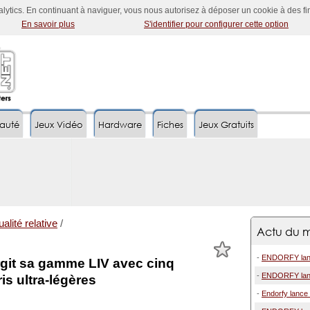
nalytics. En continuant à naviguer, vous nous autorisez à déposer un cookie à des f
En savoir plus
S'identifier pour configurer cette option
auté
Jeux Vidéo
Hardware
Fiches
Jeux Gratuits
alité relative
/
Actu du m
-
ENDORFY lance
it sa gamme LIV avec cinq
-
ENDORFY lance
is ultra-légères
-
Endorfy lance 