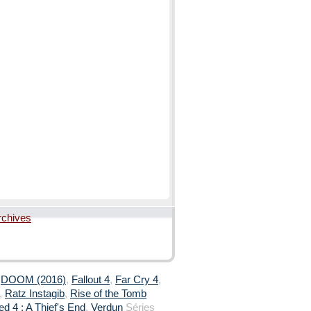
rchives
,
DOOM (2016)
,
Fallout 4
,
Far Cry 4
,
,
Ratz Instagib
,
Rise of the Tomb
d 4 : A Thief's End
,
Verdun
Séries