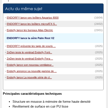
!
Actu du même sujet
-
ENDORFY lance ses boîtiers Aquarius 8000
(16/04)
-
ENDORFY lance les boîtiers microATX S...
(24/02)
-
Endorfy lance les bureaux Atlas Electric
(23/01)
ENDORFY lance la série Palm Rest V2
-
ENDORFY présente les tapis de souris ...
(2025)
-
ZeDen teste le ventirad Endorfy Forti...
(2025)
-
ZeDen teste le ventirad Endorfy Fera ...
(2025)
-
Endorfy lance son nouveau ventilateur...
(2025)
-
Endorfy annonce sa nouvelle gamme de ...
(2025)
-
Endorfy lance La nouvelle série de cl...
(2025)
Principales caractéristiques techniques
Structure en mousse à mémoire de forme haute densité
Revêtement de surface en cuir PU lisse