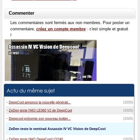
Commenter
Les commentaires sont fermés aux non membres. Pour poster un
commentaire,
créez un compte membre
: c'est simple et gratuit
!
Actu du même sujet
-
DeepCool annonce la nouvelle générati...
(2025)
-
ZeDen teste l'AIO LE360 V2 de DeepCool
(2025)
-
Deepcool présente son nouveau boitier...
(2025)
ZeDen teste le ventirad Assassin IV VC Vision de DeepCool
-
ZeDen teste l'AIO DeepCool LQ240
(2025)