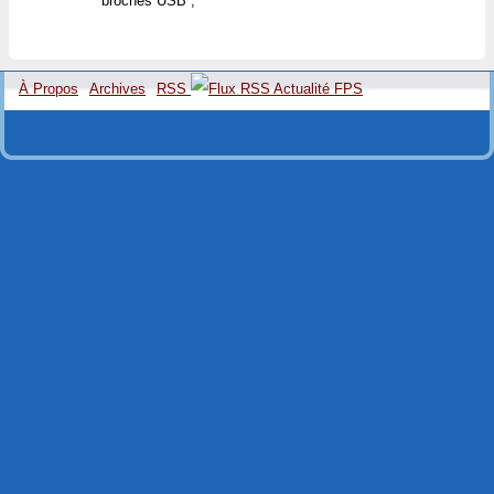
broches USB ;
À Propos
Archives
RSS