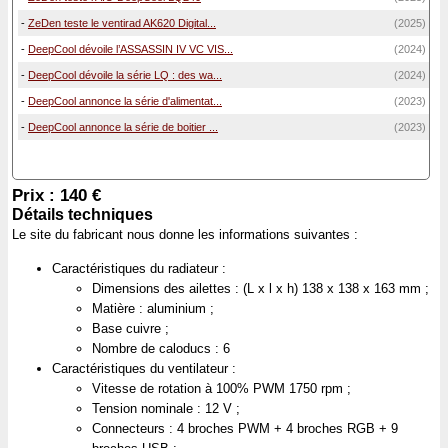
-
ZeDen teste le ventirad AK620 Digital...
(2025)
-
DeepCool dévoile l’ASSASSIN IV VC VIS...
(2024)
-
DeepCool dévoile la série LQ : des wa...
(2024)
-
DeepCool annonce la série d'alimentat...
(2023)
-
DeepCool annonce la série de boitier ...
(2023)
Prix : 140 €
Détails techniques
Le site du fabricant nous donne les informations suivantes :
Caractéristiques du radiateur :
Dimensions des ailettes : (L x l x h) 138 x 138 x 163 mm ;
Matière : aluminium ;
Base cuivre ;
Nombre de caloducs : 6
Caractéristiques du ventilateur :
Vitesse de rotation à 100% PWM 1750 rpm ;
Tension nominale : 12 V ;
Connecteurs : 4 broches PWM + 4 broches RGB + 9