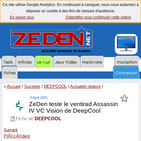
Ce site utilise Google Analytics. En continuant à naviguer, vous nous autorisez à
déposer un cookie à des fins de mesure d'audience.
En savoir plus
S'identifier pour configurer cette option
Tests
Articles
Le Mur
Jeux Vidéo
Hardware
Inscription
Fiches
Connexion
»
Accueil
/
Sociétés
/
DEEPCOOL
/
Actualité relative
/
4 April 2025
ZeDen teste le ventirad Assassin
IV VC Vision de DeepCool
Fiche de
DEEPCOOL
Suivant
PrÃ©cÃ©dent