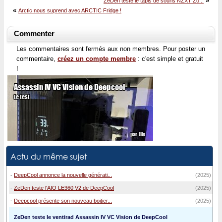
»
ZeDen teste le tapis de souris NZXT Zo...
«
Arctic nous suprend avec ARCTIC Fridge !
Commenter
Les commentaires sont fermés aux non membres. Pour poster un
commentaire,
créez un compte membre
: c'est simple et gratuit
!
Actu du même sujet
-
DeepCool annonce la nouvelle générati...
(2025)
-
ZeDen teste l'AIO LE360 V2 de DeepCool
(2025)
-
Deepcool présente son nouveau boitier...
(2025)
ZeDen teste le ventirad Assassin IV VC Vision de DeepCool