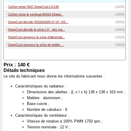
-
ZeDen teste l'AIO DeepCool LQ240
(2025)
-
ZeDen teste le ventirad AK620 Digital...
(2025)
-
DeepCool dévoile l’ASSASSIN IV VC VIS...
(2024)
-
DeepCool dévoile la série LQ : des wa...
(2024)
-
DeepCool annonce la série d'alimentat...
(2023)
-
DeepCool annonce la série de boitier ...
(2023)
Prix : 140 €
Détails techniques
Le site du fabricant nous donne les informations suivantes :
Caractéristiques du radiateur :
Dimensions des ailettes : (L x l x h) 138 x 138 x 163 mm ;
Matière : aluminium ;
Base cuivre ;
Nombre de caloducs : 6
Caractéristiques du ventilateur :
Vitesse de rotation à 100% PWM 1750 rpm ;
Tension nominale : 12 V ;