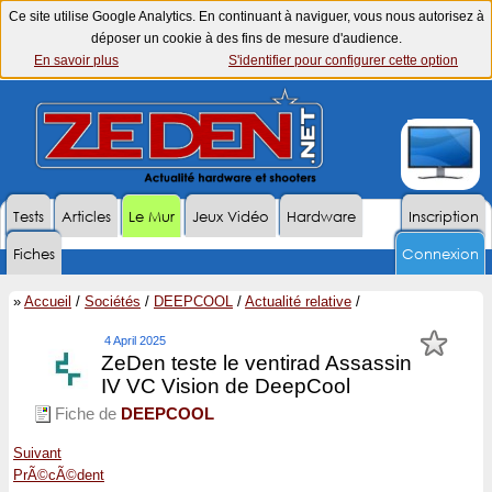
Ce site utilise Google Analytics. En continuant à naviguer, vous nous autorisez à
déposer un cookie à des fins de mesure d'audience.
En savoir plus
S'identifier pour configurer cette option
Tests
Articles
Le Mur
Jeux Vidéo
Hardware
Inscription
Fiches
Connexion
»
Accueil
/
Sociétés
/
DEEPCOOL
/
Actualité relative
/
4 April 2025
ZeDen teste le ventirad Assassin
IV VC Vision de DeepCool
Fiche de
DEEPCOOL
Suivant
PrÃ©cÃ©dent