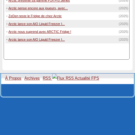
-
Arctic présente sa gamme P14 Pro Series
(2025)
-
Arctic pense encore aux joueurs, avec...
(2025)
-
ZeDen teste le Fridge de chez Arctic
(2025)
-
Arctic lance son AIO Liquid Freezer I...
(2025)
-
Arctic nous suprend avec ARCTIC Fridge !
(2025)
-
Arctic lance son AIO Liquid Freezer I...
(2025)
À Propos
Archives
RSS