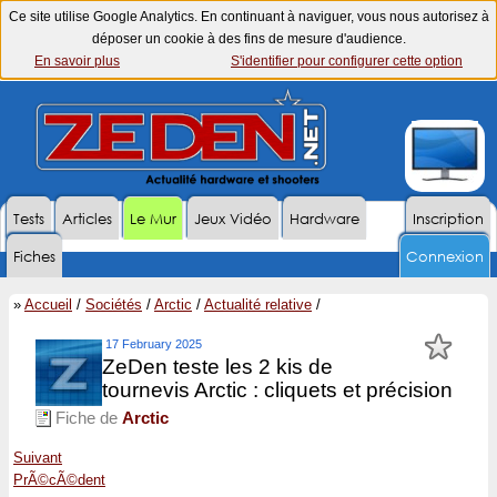
Ce site utilise Google Analytics. En continuant à naviguer, vous nous autorisez à
déposer un cookie à des fins de mesure d'audience.
En savoir plus
S'identifier pour configurer cette option
Tests
Articles
Le Mur
Jeux Vidéo
Hardware
Inscription
Fiches
Connexion
»
Accueil
/
Sociétés
/
Arctic
/
Actualité relative
/
17 February 2025
ZeDen teste les 2 kis de
tournevis Arctic : cliquets et précision
Fiche de
Arctic
Suivant
PrÃ©cÃ©dent