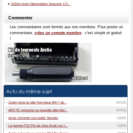
«
ZeDen teste l'alimentation Seasonic CO...
Commenter
Les commentaires sont fermés aux non membres. Pour poster un
commentaire,
créez un compte membre
: c'est simple et gratuit
!
Actu du même sujet
-
Zeden teste la pâte thermique MX-7 de...
(01/02)
-
ARCTIC présente sa nouvelle pâte ther...
(07/01)
-
Arctic présente son boitier Xtender
(2025)
-
La gamme P12 Pro de chez Arctic est c...
(2025)