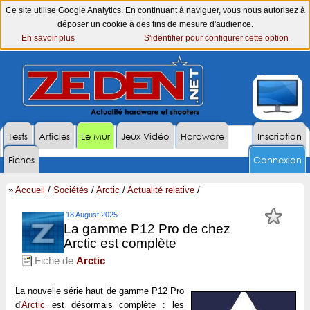
Ce site utilise Google Analytics. En continuant à naviguer, vous nous autorisez à
déposer un cookie à des fins de mesure d'audience.
En savoir plus
S'identifier pour configurer cette option
Tests
Articles
Le Mur
Jeux Vidéo
Hardware
Inscription
Fiches
Connexion
»
Accueil
/
Sociétés
/
Arctic
/
Actualité relative
/
18 August 2025
La gamme P12 Pro de chez
Arctic est complète
Fiche de
Arctic
La nouvelle série haut de gamme P12 Pro
d'
Arctic
est désormais complète : les