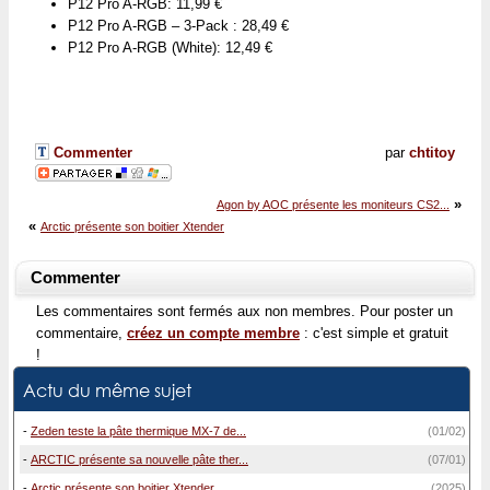
P12 Pro A-RGB: 11,99 €
P12 Pro A-RGB – 3-Pack : 28,49 €
P12 Pro A-RGB (White): 12,49 €
Commenter
par
chtitoy
»
Agon by AOC présente les moniteurs CS2...
«
Arctic présente son boitier Xtender
Commenter
Les commentaires sont fermés aux non membres. Pour poster un
commentaire,
créez un compte membre
: c'est simple et gratuit
!
Actu du même sujet
-
Zeden teste la pâte thermique MX-7 de...
(01/02)
-
ARCTIC présente sa nouvelle pâte ther...
(07/01)
-
Arctic présente son boitier Xtender
(2025)