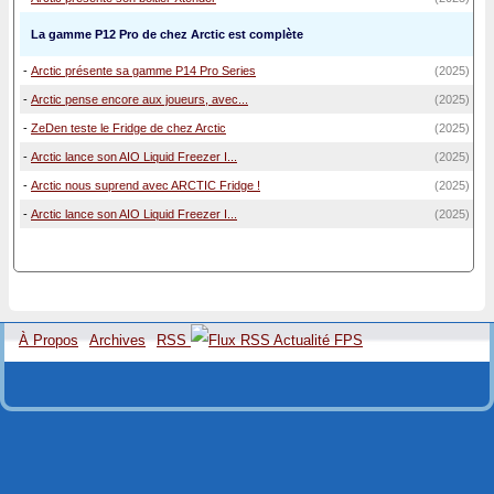
La gamme P12 Pro de chez Arctic est complète
-
Arctic présente sa gamme P14 Pro Series
(2025)
-
Arctic pense encore aux joueurs, avec...
(2025)
-
ZeDen teste le Fridge de chez Arctic
(2025)
-
Arctic lance son AIO Liquid Freezer I...
(2025)
-
Arctic nous suprend avec ARCTIC Fridge !
(2025)
-
Arctic lance son AIO Liquid Freezer I...
(2025)
À Propos
Archives
RSS