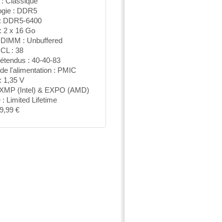
 Classique
ogie : DDR5
 : DDR5-6400
: 2 x 16 Go
 DIMM : Unbuffered
CL : 38
étendus : 40-40-83
de l'alimentation : PMIC
: 1,35 V
 : XMP (Intel) & EXPO (AMD)
 : Limited Lifetime
29,99 €