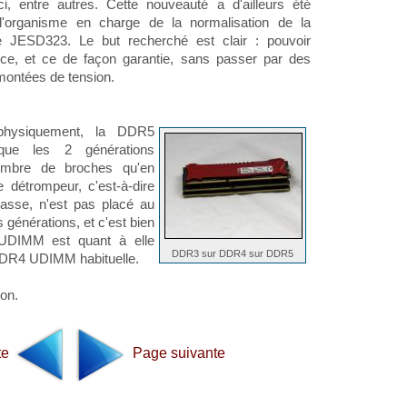
ci, entre autres. Cette nouveauté a d'ailleurs été
l'organisme en charge de la normalisation de la
 JESD323. Le but recherché est clair : pouvoir
ce, et ce de façon garantie, sans passer par des
montées de tension.
physiquement, la DDR5
que les 2 générations
ombre de broches qu'en
 détrompeur, c'est-à-dire
basse, n'est pas placé au
 générations, et c'est bien
UDIMM est quant à elle
DDR3 sur DDR4 sur DDR5
 DDR4 UDIMM habituelle.
ion.
te
Page suivante