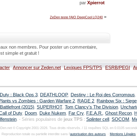
par
Xpierrot
»
ZeDen teste l'AIO DeepCool LQ240
 aux non membres. Pour poster un commentaire,
st simple et gratuit !
acter
Annoncer sur Zeden.net
Lexiques FPS/TPS
ESRB/PEGI
A
 Duty : Black Ops 3
,
DEATHLOOP
,
Destiny : Le Roi des Corrompus
Plants vs Zombies : Garden Warfare 2
,
RAGE 2
,
Rainbow Six : Siege
Battlefront (2015)
,
SUPERHOT
,
Tom Clancy's The Division
,
Uncharte
Call of Duty
,
Doom
,
Duke Nukem
,
Far Cry
,
F.E.A.R.
,
Ghost Recon
,
H
fenstein
. - Séries populaires de
jeux TPS
:
Splinter cell
,
SOCOM
,
Me
Den.net © Copyright 2001-2026. Tous droits réservés. / 11 requêtes SQL en 0.0105 second
Reproduction totale ou partielle interdite sans l'
autorisation des auteurs
. -
Mentions Légales