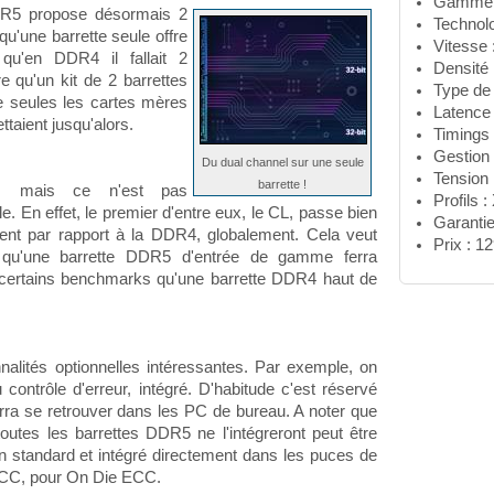
Gamme :
DDR5 propose désormais 2
Technol
qu'une barrette seule offre
Vitesse
qu'en DDR4 il fallait 2
Densité 
re qu'un kit de 2 barrettes
Type de
e seules les cartes mères
Latence 
taient jusqu'alors.
Timings 
Gestion 
Du dual channel sur une seule
Tension 
barrette !
t, mais ce n'est pas
Profils
. En effet, le premier d'entre eux, le CL, passe bien
Garantie
ent par rapport à la DDR4, globalement. Cela veut
Prix : 1
e, qu'une barrette DDR5 d'entrée de gamme ferra
certains benchmarks qu'une barrette DDR4 haut de
alités optionnelles intéressantes. Par exemple, on
 contrôle d'erreur, intégré. D'habitude c'est réservé
rra se retrouver dans les PC de bureau. A noter que
outes les barrettes DDR5 ne l'intégreront peut être
n standard et intégré directement dans les puces de
CC, pour On Die ECC.