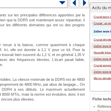
Actu du m
ants sur les principales différences apportées par la
-
Crucial lanc
ien que la DDR5 soit maintenant assez répandue, il
-
Crucial : un n
 sur les différents domaines qui ont vu des progrès
ZeDen teste 
-
Crucial dévoi
été revue à la baisse, comme quasiment à chaque
-
ZeDen teste l
. Ici, elle est donnée à 1,1 V pour ce kit. Pour la
-
Nouvelle fréq
 trouvait bien souvent du 1,2 V, et en général 1,35 V
-
ZeDen teste l
vec des fréquences élevées. L'écart parait faible,
e.
-
Crucial annon
-
ZeDen teste l
-
Micron dévoile
visibles. La vitesse minimale de la DDR5 est de 4800
mproprement de 4800 MHz, par abus de langage... On
a DDR4 à ses débuts. Le maximum actuellement
8000 MT/s, mais la norme est évolutive, donc il est
Fiche tech
 encore plus élevées.
Référe