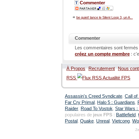
Commenter
«
be quiet! lance le Silent Loop 3, un A...
Commenter
Les commentaires sont fermés
créez un compte membre
: c'e
À Propos
Recrutement
Nous cont
RSS
Assassin's Creed Syndicate
,
Call of
Far Cry Primal
,
Halo 5 : Guardians
,
Raider
,
Road To Vostok
,
Star Wars : 
populaires de
jeux FPS
:
Battlefield
,
Postal
,
Quake
,
Unreal
,
Vietcong
,
Wol
Ze