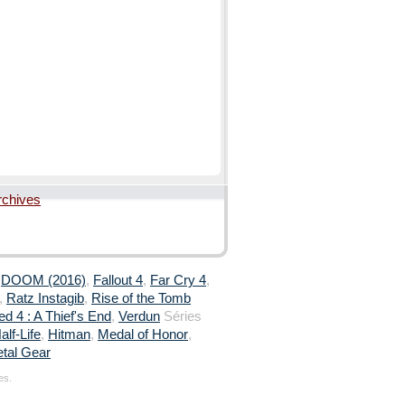
rchives
,
DOOM (2016)
,
Fallout 4
,
Far Cry 4
,
,
Ratz Instagib
,
Rise of the Tomb
d 4 : A Thief's End
,
Verdun
Séries
alf-Life
,
Hitman
,
Medal of Honor
,
tal Gear
es.