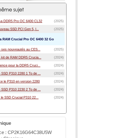
ême sujet
e sa DDR5 Pro OC 6400 CL32
(2025)
ouveau SSD PCI Gen 5, l...
(2025)
la RAM Crucial Pro OC 6400 32 Go
le ses nouveautés au CES...
(2025)
e kit de RAM DDR5 Crucia...
(2024)
uence pour la DDR5 Cruci...
(2024)
e SSD P310 2280 1 To de ...
(2024)
ce le P310 en version 2280
(2024)
e SSD P310 2230 2 To de ...
(2024)
 le SSD Crucial P310 22...
(2024)
nique
nce : CP2K16G64C38U5W