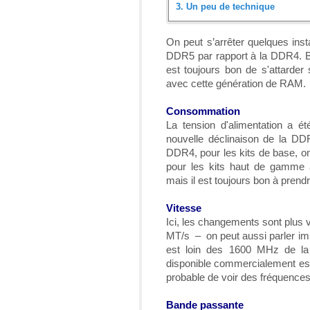
3.
Un peu de technique
Introduction
On peut s’arrêter quelques inst
DDR5 par rapport à la DDR4. B
Déballage
est toujours bon de s'attarder
avec cette génération de RAM.
Un peu de technique
Consommation
Installation
La tension d'alimentation a 
nouvelle déclinaison de la DDR
Protocole
DDR4, pour les kits de base, on
pour les kits haut de gamme a
Résultats et analyse
mais il est toujours bon à prendr
Conclusion
Vitesse
Ici, les changements sont plus 
MT/s – on peut aussi parler i
est loin des 1600 MHz de l
disponible commercialement est 
probable de voir des fréquences
Bande passante