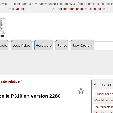
nalytics. En continuant à naviguer, vous nous autorisez à déposer un cookie à des f
En savoir plus
S'identifier pour configurer cette option
auté
Jeux Vidéo
Hardware
Fiches
Jeux Gratuits
alité relative
/
Actu du m
-
Crucial lanc
ce le P310 en version 2280
-
Crucial : un n
-
ZeDen teste l