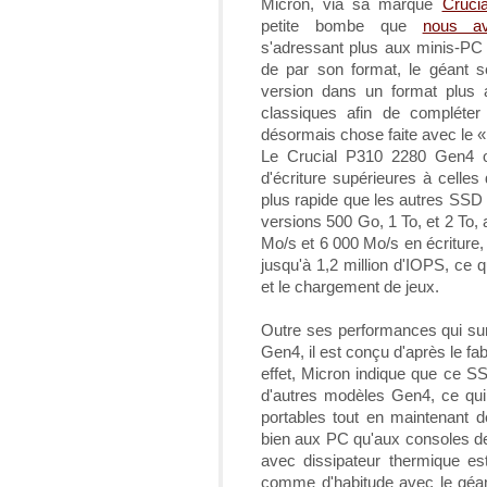
Micron, via sa marque
Crucia
petite bombe que
nous av
s'adressant plus aux minis-PC 
de par son format, le géant s
version dans un format plus a
classiques afin de complét
désormais chose faite avec le 
Le Crucial P310 2280 Gen4 of
d'écriture supérieures à cell
plus rapide que les autres SSD 
versions 500 Go, 1 To, et 2 To, 
Mo/s et 6 000 Mo/s en écriture, 
jusqu'à 1,2 million d'IOPS, ce q
et le chargement de jeux.
Outre ses performances qui sur 
Gen4, il est conçu d'après le fa
effet, Micron indique que ce S
d'autres modèles Gen4, ce qui 
portables tout en maintenant 
bien aux PC qu'aux consoles de 
avec dissipateur thermique es
comme d'habitude avec le géan