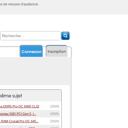
ins de mesure d'audience.
Connexion
Inscription
ême sujet
e sa DDR5 Pro OC 6400 CL32
(2025)
ouveau SSD PCI Gen 5, l...
(2025)
a RAM Crucial Pro OC 640...
(2025)