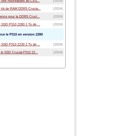
le ses nouveautés au CES...
(2025)
e kit de RAM DDR5 Crucia...
(2024)
uence pour la DDR5 Cruci...
(2024)
e SSD P310 2280 1 To de ...
(2024)
nce le P310 en version 2280
e SSD P310 2230 2 To de ...
(2024)
 le SSD Crucial P310 22...
(2024)