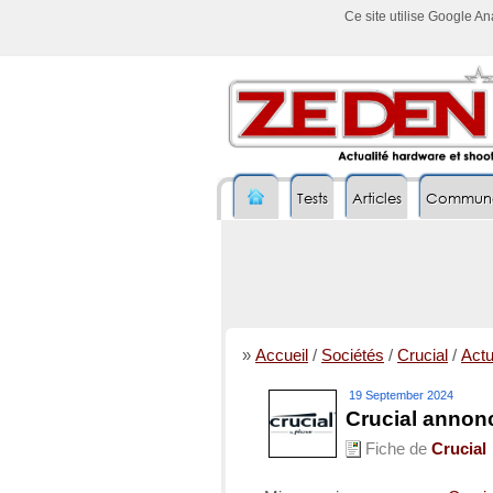
Ce site utilise Google A
Tests
Articles
Commun
»
Accueil
/
Sociétés
/
Crucial
/
Actu
19 September 2024
Crucial annon
Fiche de
Crucial