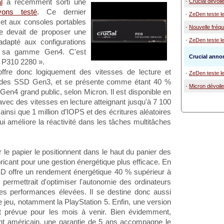
l
a récemment sorti une
-
Crucial dévoi
ons testé
. Ce dernier
-
ZeDen teste l
et aux consoles portables
-
Nouvelle fréq
e devait de proposer une
-
ZeDen teste l
dapté aux configurations
er sa gamme Gen4. C'est
Crucial anno
« P310 2280 ».
fre donc logiquement des vitesses de lecture et
-
ZeDen teste l
es des SSD Gen3, et se présente comme étant 40 %
-
Micron dévoile
Gen4 grand public, selon Micron. Il est disponible en
avec des vitesses en lecture atteignant jusqu'à 7 100
ainsi que 1 million d’IOPS et des écritures aléatoires
ui améliore la réactivité dans les tâches multitâches
le papier le positionnent dans le haut du panier des
bricant pour une gestion énergétique plus efficace. En
SD offre un rendement énergétique 40 % supérieur à
permettrait d'optimiser l'autonomie des ordinateurs
des performances élevées. Il se destine donc aussi
jeu, notamment la PlayStation 5. Enfin, une version
t prévue pour les mois à venir. Bien évidemment,
t américain, une garantie de 5 ans accompagne le