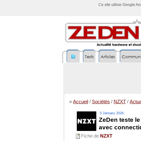
Ce site utilise Google A
Tests
Articles
Commun
»
Accueil
/
Sociétés
/
NZXT
/
Actual
5 January 2026
ZeDen teste l
avec connecti
Fiche de
NZXT