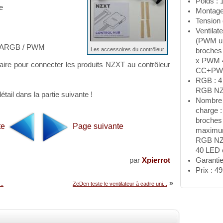
Poids : 
e
Montage 
Tension 
Ventilat
(PWM un
rs ARGB / PWM
Les accessoires du contrôleur
broche
x PWM 
saire pour connecter les produits NZXT au contrôleur
CC+PW
RGB : 4
RGB N
tail dans la partie suivante !
Nombre 
charge 
broches
te
Page suivante
maximum
RGB NZX
40 LED e
par
Xpierrot
Garantie
Prix : 49
»
..
ZeDen teste le ventilateur à cadre uni...