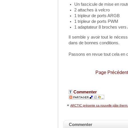
Un fascicule de mise en rout
2 attaches à velcro
1 tripleur de ports ARGB
1 tripleur de ports PWM
1 adaptateur 8 broches ve
Il semble y avoir tout le néces
dans de bonnes conditions.
Passons en revue tout cela en dé
Page Précéden
Commenter
«
ARCTIC présente sa nouvelle pâte therm.
Commenter