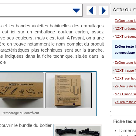
Actu du m
-
ZeDen teste l
s et les bandes violettes habituelles des emballages
-
NZXT présente 
 est ici sur un emballage couleur carton, assez
-
NZXT présente
ve ses couleurs, mais c'est tout. A l'avant, on a une
rrière on trouve notamment le nom complet du produit
ZeDen teste 
caractéristiques plus techniques sont sur la tranche.
connectique
ns indiquées dans la fiche technique, située dans la
icle
-
ZeDen teste le
-
NZXT frappe fo
-
NZXT sort la 
-
ZeDen teste l
-
NZXT lance sa 
-
ZeDen teste 
L'emballage du contrôleur
Fiche tech
ouvrir le bundle du boitier
Dimensi