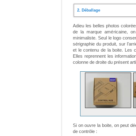
2.
Déballage
Introduction
Adieu les belles photos colorée
de la marque américaine, on
Déballage
minimaliste. Seul le logo conser
sérigraphie du produit, sur l’a
Présentation
et le contenu de la boite. Les 
Elles reprennent les informatio
Installation dans le boîtier
colonne de droite du présent art
Le logiciel CAM
Éclairage
Conclusion
Si on ouvre la boite, on peut déc
de contrôle :