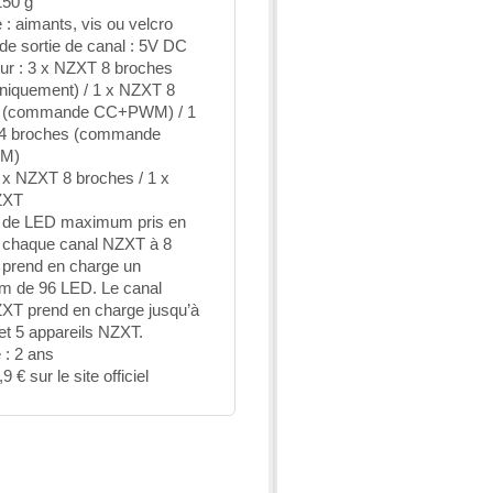
150 g
: aimants, vis ou velcro
de sortie de canal : 5V DC
eur : 3 x NZXT 8 broches
iquement) / 1 x NZXT 8
s (commande CC+PWM) / 1
4 broches (commande
M)
 x NZXT 8 broches / 1 x
ZXT
de LED maximum pris en
: chaque canal NZXT à 8
 prend en charge un
 de 96 LED. Le canal
T prend en charge jusqu’à
t 5 appareils NZXT.
 : 2 ans
,9 € sur le site officiel