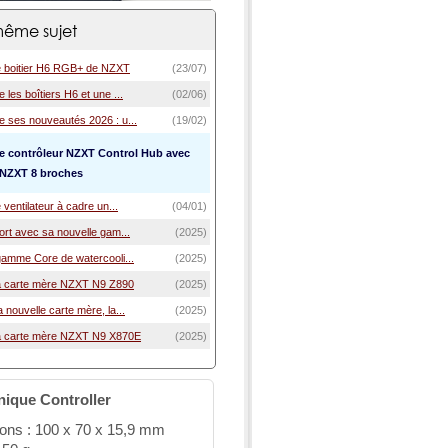
ême sujet
e boitier H6 RGB+ de NZXT
(23/07)
les boîtiers H6 et une ...
(02/06)
 ses nouveautés 2026 : u...
(19/02)
le contrôleur NZXT Control Hub avec
 NZXT 8 broches
 ventilateur à cadre un...
(04/01)
rt avec sa nouvelle gam...
(2025)
gamme Core de watercooli...
(2025)
a carte mère NZXT N9 Z890
(2025)
nouvelle carte mère, la...
(2025)
la carte mère NZXT N9 X870E
(2025)
nique Controller
ons : 100 x 70 x 15,9 mm