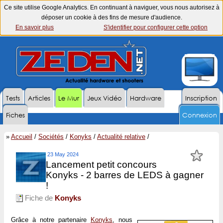
Ce site utilise Google Analytics. En continuant à naviguer, vous nous autorisez à
déposer un cookie à des fins de mesure d'audience.
En savoir plus
S'identifier pour configurer cette option
Tests
Articles
Le Mur
Jeux Vidéo
Hardware
Inscription
Fiches
Connexion
»
Accueil
/
Sociétés
/
Konyks
/
Actualité relative
/
23 May 2024
Lancement petit concours
Konyks - 2 barres de LEDS à gagner
!
Fiche de
Konyks
Grâce à notre partenaire
Konyks
, nous