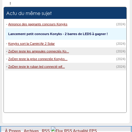
!
Actu du même sujet
-
Annonce des gagnants concours Konyks
(2024)
Lancement petit concours Konyks - 2 barres de LEDS à gagner !
-
Konyks sort la Camini Air 2 Solar
(2024)
-
ZeDen teste les ampoules connectés Ko...
(2024)
-
ZeDen teste la prise connectée Konyks...
(2024)
-
ZeDen teste le ruban led connecté wif...
(2024)
À Propos
Archives
RSS