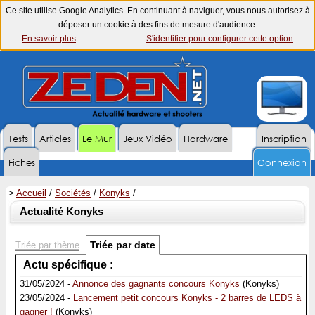
Ce site utilise Google Analytics. En continuant à naviguer, vous nous autorisez à
déposer un cookie à des fins de mesure d'audience.
En savoir plus
S'identifier pour configurer cette option
Tests
Articles
Le Mur
Jeux Vidéo
Hardware
Inscription
Fiches
Connexion
>
Accueil
/
Sociétés
/
Konyks
/
Actualité Konyks
Triée par date
Triée par thème
Actu spécifique :
31/05/2024 -
Annonce des gagnants concours Konyks
(Konyks)
23/05/2024 -
Lancement petit concours Konyks - 2 barres de LEDS à
gagner !
(Konyks)