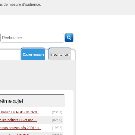
ins de mesure d'audience.
Connexion
Inscription
ême sujet
e boitier H6 RGB+ de NZXT
(23/07)
les boîtiers H6 et une ...
(02/06)
 ses nouveautés 2026 : u...
(19/02)