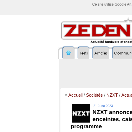
Ce site utilise Google A
Tests
Articles
Commun
»
Accueil
/
Sociétés
/
NZXT
/
Actual
21 June 2023
NZXT annonce 
enceintes, cai
programme