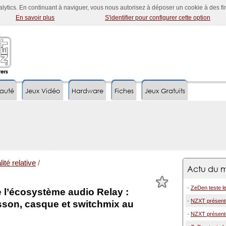
nalytics. En continuant à naviguer, vous nous autorisez à déposer un cookie à des f
En savoir plus
S'identifier pour configurer cette option
auté
Jeux Vidéo
Hardware
Fiches
Jeux Gratuits
ité relative
/
Actu du m
-
ZeDen teste l
l’écosystème audio Relay :
-
NZXT présente 
sson, casque et switchmix au
-
NZXT présente