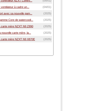
 contrôleur NZXT Contro...
(05/01)
 ventilateur à cadre un...
(04/01)
rt avec sa nouvelle gam...
(2025)
gamme Core de watercooli...
(2025)
a carte mère NZXT N9 Z890
(2025)
nouvelle carte mère, la...
(2025)
la carte mère NZXT N9 X870E
(2025)