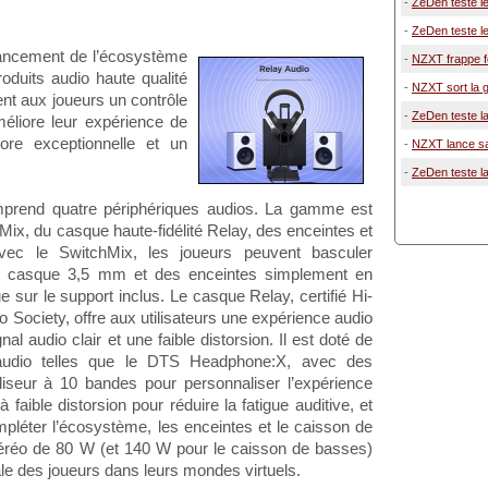
-
ZeDen teste le
-
ZeDen teste le
 lancement de l’écosystème
-
NZXT frappe fo
duits audio haute qualité
-
NZXT sort la 
ent aux joueurs un contrôle
-
ZeDen teste l
améliore leur expérience de
ore exceptionnelle et un
-
NZXT lance sa 
-
ZeDen teste 
prend quatre périphériques audios. La gamme est
x, du casque haute-fidélité Relay, des enceintes et
ec le SwitchMix, les joueurs peuvent basculer
uel casque 3,5 mm et des enceintes simplement en
e sur le support inclus. Le casque Relay, certifié Hi-
 Society, offre aux utilisateurs une expérience audio
nal audio clair et une faible distorsion. Il est doté de
on audio telles que le DTS Headphone:X, avec des
liseur à 10 bandes pour personnaliser l’expérience
aible distorsion pour réduire la fatigue auditive, et
pléter l’écosystème, les enceintes et le caisson de
téréo de 80 W (et 140 W pour le caisson de basses)
le des joueurs dans leurs mondes virtuels.