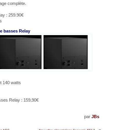
lage complète.
lay : 259.90€
s
de basses Relay
t 140 watts
sses Relay : 159,90€
par
JBs
»