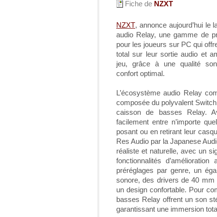
Fiche de
NZXT
NZXT
, annonce aujourd’hui le
audio Relay, une gamme de pro
pour les joueurs sur PC qui offr
total sur leur sortie audio et 
jeu, grâce à une qualité son
confort optimal.
L’écosystème audio Relay com
composée du polyvalent SwitchMi
caisson de basses Relay. Av
facilement entre n’importe q
posant ou en retirant leur casqu
Res Audio par la Japanese Audio
réaliste et naturelle, avec un sig
fonctionnalités d’améliorati
préréglages par genre, un éga
sonore, des drivers de 40 mm à f
un design confortable. Pour com
basses Relay offrent un son s
garantissant une immersion tota