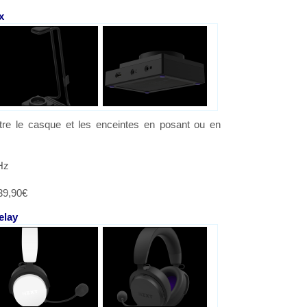
x
tre le casque et les enceintes en posant ou en
.
Hz
139,90€
elay