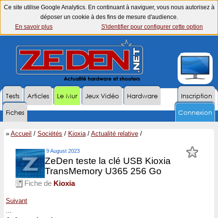
Ce site utilise Google Analytics. En continuant à naviguer, vous nous autorisez à
déposer un cookie à des fins de mesure d'audience.
En savoir plus
S'identifier pour configurer cette option
Tests
Articles
Le Mur
Jeux Vidéo
Hardware
Inscription
Fiches
Connexion
»
Accueil
/
Sociétés
/
Kioxia
/
Actualité relative
/
9 August 2023
ZeDen teste la clé USB Kioxia
TransMemory U365 256 Go
Fiche de
Kioxia
Suivant
...