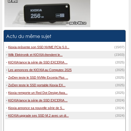
Actu du même sujet
-
Kioxia présente son SSD NVME PCIe 5.0...
(15/07)
-
Wilk Elektronik et KIOXIA étendent le...
(23/03)
-
KIOXIA lance la série de SSD EXCERIA ...
(2025)
-
Les annonces de KIOXIA au Computex 2025
(2025)
-
ZeDen teste le SSD NVMe Exceria Plus ...
(2025)
-
ZeDen teste le SSD portable Kioxia EX...
(2025)
-
Kioxia remporte un Red Dot Design Awa...
(2025)
-
KIOXIA lance la série de SSD EXCERIA ...
(2024)
-
Kioxia annonce sa nouvelle série de S...
(2024)
-
KIOXIA upgrade ses SSD M.2 avec un di...
(2024)