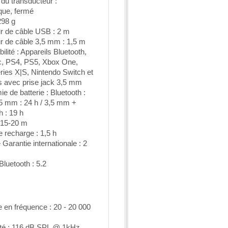
 du transducteur :
ue, fermé
298 g
r de câble USB : 2 m
r de câble 3,5 mm : 1,5 m
ilité : Appareils Bluetooth,
, PS4, PS5, Xbox One,
ies X|S, Nintendo Switch et
s avec prise jack 3,5 mm
e de batterie : Bluetooth :
,5 mm : 24 h / 3,5 mm +
h : 19 h
 15-20 m
 recharge : 1,5 h
 Garantie internationale : 2
Bluetooth : 5.2
en fréquence : 20 - 20 000
ité : 116 dB SPL @ 1kHz,