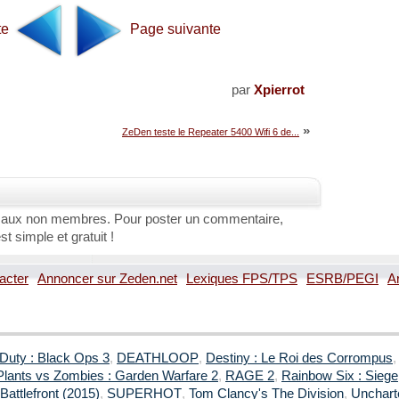
te
Page suivante
par
Xpierrot
»
ZeDen teste le Repeater 5400 Wifi 6 de...
 aux non membres. Pour poster un commentaire,
st simple et gratuit !
acter
Annoncer sur Zeden.net
Lexiques FPS/TPS
ESRB/PEGI
A
 Duty : Black Ops 3
,
DEATHLOOP
,
Destiny : Le Roi des Corrompus
Plants vs Zombies : Garden Warfare 2
,
RAGE 2
,
Rainbow Six : Siege
Battlefront (2015)
,
SUPERHOT
,
Tom Clancy's The Division
,
Uncharte