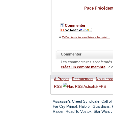
Page Précéden
Commenter
«
ZeDen teste les ventilateurs be quiet!...
Commenter
Les commentaires sont fermés
créez un compte membre
: c'e
À Propos
Recrutement
Nous cont
RSS
Assassin's Creed Syndicate
,
Call of
Far Cry Primal
,
Halo 5 : Guardians
,
Raider
,
Road To Vostok
,
Star Wars : 