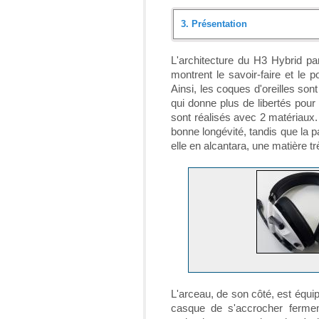
3.
Présentation
Introduction
L'architecture du H3 Hybrid par
montrent le savoir-faire et le
Déballage
Ainsi, les coques d'oreilles so
qui donne plus de libertés pour 
Présentation
sont réalisés avec 2 matériaux. L
bonne longévité, tandis que la pa
Logiciel
elle en alcantara, une matière t
Un peu de technique
Bluetooth : protocole et résul
Protocole de tests d'écoute
Plage de rendu sonore : proto
À l'usage
L'arceau, de son côté, est équi
casque de s'accrocher fermem
Conclusion