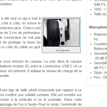
ntation.
0dB FS
THD : <
Taille d
 elle tout ce qui a trait à
 côte à côte, on trouve le
Micropho
necteur jack. Celui-ci est
ube de 3 cm de profondeur.
Réponse 
le connecteur ne soit pas
Hz
et de protéger la base du
Courbes 
de ce côté du câble un jack
Bidirect
... et à gauche
Sensibil
-20 dB 
e sous tension du casque. La voix dans le casque
Sensibil
batterie restant. Et, entre le connecteur USB-C et ce
dB FS /
neux est présent. Il indique le niveau de charge de la
Style : 
suelle.
Prix : 1
d'une tige de taille plutôt imposante par rapport à ce
 lui confère une solidité certaine. Elle est montée sur
onter à la verticale si on le souhaite. Dans cette
passage de l'un à l'autre Pour le reste, l’extrémité de