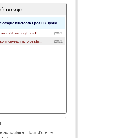
ême sujet
le casque bluetooth Epos H3 Hybrid
 micro Streaming Epos B...
(2021)
son nouveau micro de stu...
(2021)
s
auriculaire : Tour d’oreille