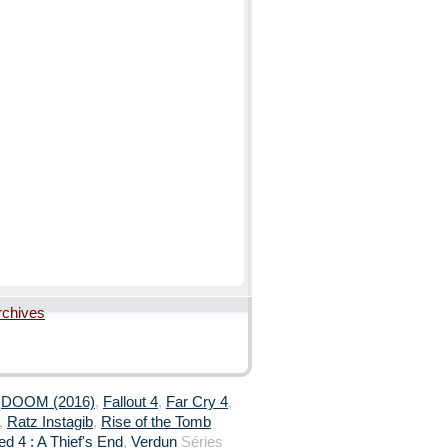
rchives
,
DOOM (2016)
,
Fallout 4
,
Far Cry 4
,
,
Ratz Instagib
,
Rise of the Tomb
d 4 : A Thief's End
,
Verdun
Séries