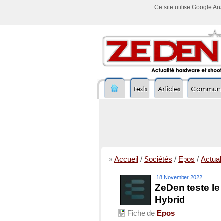
Ce site utilise Google A
Tests
Articles
Commun
»
Accueil
/
Sociétés
/
Epos
/
Actual
18 November 2022
ZeDen teste l
Hybrid
Fiche de
Epos