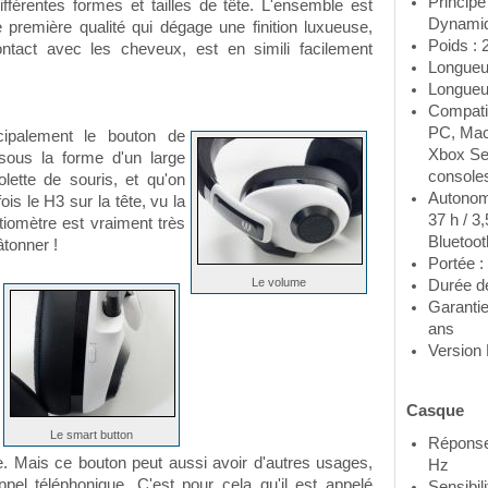
Principe
fférentes formes et tailles de tête. L'ensemble est
Dynamiq
 première qualité qui dégage une finition luxueuse,
Poids : 
ntact avec les cheveux, est en simili facilement
Longueu
Longueu
Compatib
PC, Mac
ncipalement le bouton de
Xbox Ser
sous la forme d'un large
console
ette de souris, et qu'on
Autonomi
is le H3 sur la tête, vu la
37 h / 3
entiomètre est vraiment très
Bluetoot
âtonner !
Portée :
Le volume
Durée de
Garantie
ans
Version 
Casque
Le smart button
Réponse 
e. Mais ce bouton peut aussi avoir d'autres usages,
Hz
el téléphonique. C'est pour cela qu'il est appelé
Sensibil