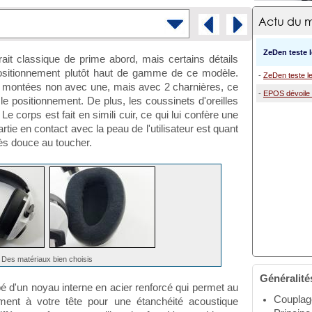
Actu du m
ZeDen teste 
ait classique de prime abord, mais certains détails
 positionnement plutôt haut de gamme de ce modèle.
-
ZeDen teste le
nt montées non avec une, mais avec 2 charnières, ce
-
EPOS dévoile 
le positionnement. De plus, les coussinets d'oreilles
e corps est fait en simili cuir, ce qui lui confère une
rtie en contact avec la peau de l'utilisateur est quant
rès douce au toucher.
tats
cole et résultat
Des matériaux bien choisis
Généralité
pé d'un noyau interne en acier renforcé qui permet au
Couplage 
ent à votre tête pour une étanchéité acoustique