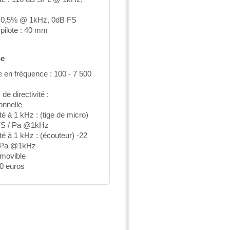
 0,5% @ 1kHz, 0dB FS
u pilote : 40 mm
ne
en fréquence : 100 - 7 500
de directivité :
ionnelle
ité à 1 kHz : (tige de micro)
FS / Pa @1kHz
ité à 1 kHz : (écouteur) -22
 Pa @1kHz
Amovible
50 euros