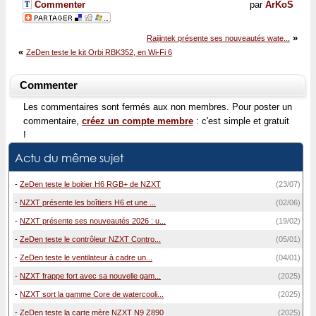
Commenter
par
ArKoS
»
Raijintek présente ses nouveautés wate...
«
ZeDen teste le kit Orbi RBK352, en Wi-Fi 6
Commenter
Les commentaires sont fermés aux non membres. Pour poster un
commentaire,
créez un compte membre
: c'est simple et gratuit
!
Actu du même sujet
-
ZeDen teste le boitier H6 RGB+ de NZXT
(23/07)
-
NZXT présente les boîtiers H6 et une ...
(02/06)
-
NZXT présente ses nouveautés 2026 : u...
(19/02)
-
ZeDen teste le contrôleur NZXT Contro...
(05/01)
-
ZeDen teste le ventilateur à cadre un...
(04/01)
-
NZXT frappe fort avec sa nouvelle gam...
(2025)
-
NZXT sort la gamme Core de watercooli...
(2025)
-
ZeDen teste la carte mère NZXT N9 Z890
(2025)