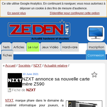
Ce site utilise Google Analytics. En continuant à naviguer, vous nous autorisez à
déposer un cookie à des fins de mesure d'audience.
En savoir plus
S'identifier pour configurer cette option
Tests
Articles
Le Mur
Jeux Vidéo
Hardware
Inscription
Fiches
Connexion
»
Accueil
/
Sociétés
/
NZXT
/
Actualité relative
/
10 June 2021
NZXT annonce sa nouvelle carte
mère Z590
Fiche de
NZXT
NTXT
, marque phare dans le domaine du
matériel informatique pour joueurs, a