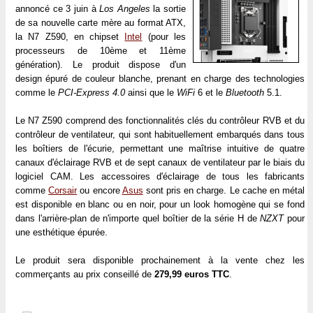
annoncé ce 3 juin à
Los Angeles
la sortie
de sa nouvelle carte mère au format ATX,
la N7 Z590, en chipset
Intel
(pour les
processeurs de 10ème et 11ème
génération). Le produit dispose d'un
design épuré de couleur blanche, prenant en charge des technologies
comme le
PCI-Express 4.0
ainsi que le
WiFi
6 et le
Bluetooth
5.1.
Le N7 Z590 comprend des fonctionnalités clés du contrôleur RVB et du
contrôleur de ventilateur, qui sont habituellement embarqués dans tous
les boîtiers de l'écurie, permettant une maîtrise intuitive de quatre
canaux d'éclairage RVB et de sept canaux de ventilateur par le biais du
logiciel CAM. Les accessoires d'éclairage de tous les fabricants
comme
Corsair
ou encore
Asus
sont pris en charge. Le cache en métal
est disponible en blanc ou en noir, pour un look homogène qui se fond
dans l'arrière-plan de n'importe quel boîtier de la série H de
NZXT
pour
une esthétique épurée.
Le produit sera disponible prochainement à la vente chez les
commerçants au prix conseillé de
279,99 euros TTC
.