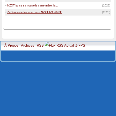
-
NZXT lance sa nouvelle carte mère, la...
(2025)
-
ZeDen teste la carte mère NZXT N9 X870E
(2025)
À Propos
Archives
RSS