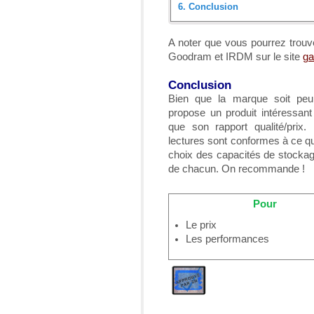
6.
Conclusion
Introduction
A noter que vous pourrez trouv
Goodram et IRDM sur le site
ga
Déballage et présentation
Conclusion
Mise en place
Bien que la marque soit pe
propose un produit intéressan
Protocole de test
que son rapport qualité/prix.
lectures sont conformes à ce qu
Résultats
choix des capacités de stocka
de chacun. On recommande !
Conclusion
Pour
Le prix
Les performances