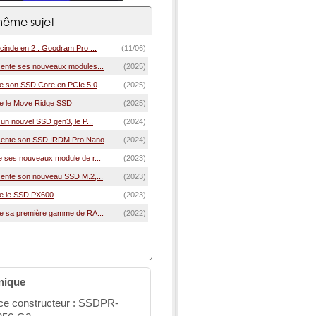
ême sujet
inde en 2 : Goodram Pro ...
(11/06)
ente ses nouveaux modules...
(2025)
e son SSD Core en PCIe 5.0
(2025)
e le Move Ridge SSD
(2025)
un nouvel SSD gen3, le P...
(2024)
ente son SSD IRDM Pro Nano
(2024)
ses nouveaux module de r...
(2023)
ente son nouveau SSD M.2,...
(2023)
e le SSD PX600
(2023)
e sa première gamme de RA...
(2022)
nique
ce constructeur : SSDPR-