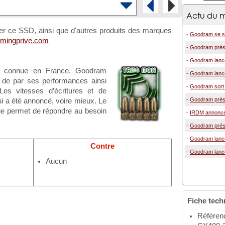
Actu du m
er ce SSD, ainsi que d'autres produits des marques
-
Goodram se sc
mingprive.com
-
Goodram prés
-
Goodram lanc
u connue en France, Goodram
-
Goodram lanc
t de par ses performances ainsi
-
Goodram sort 
 Les vitesses d’écritures et de
-
Goodram prés
i a été annoncé, voire mieux. Le
ge permet de répondre au besoin
-
IRDM annonce 
-
Goodram prés
-
Goodram lanc
Contre
-
Goodram lanc
Aucun
Fiche tech
Référen