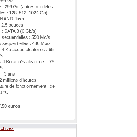
256-G2
é : 256 Go (autres modèles
les : 128, 512, 1024 Go)
NAND flash
: 2.5 pouces
e : SATA 3 (6 Gb/s)
 séquentielles : 550 Mo/s
s séquentielles : 480 Mo/s
 4 Ko accès aléatoires : 65
PS
s 4 Ko accès aléatoires : 75
PS
 : 3 ans
 millions d'heures
ture de fonctionnement : de
0 °C
7,50 euros
rchives