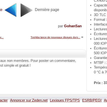
CX400-
Capacit
te
Dernière page
disponib
3D TLC 
Format 
Interfac
par
GohanSan
Lectures
Écriture
»
...
Toshiba lance de nouveaux disques durs...
Lectures
000 IO
Écriture
500 IO
Garantie
 aux non membres. Pour poster un commentaire,
MTBF : 2
st simple et gratuit !
Tempéra
0 °C à 7
Prix : 3
acter
Annoncer sur Zeden.net
Lexiques FPS/TPS
ESRB/PEGI
A