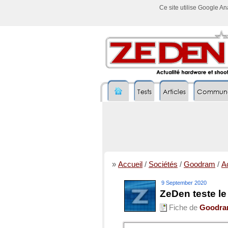
Ce site utilise Google A
Tests
Articles
Commun
»
Accueil
/
Sociétés
/
Goodram
/
Ac
9 September 2020
ZeDen teste 
Fiche de
Goodr