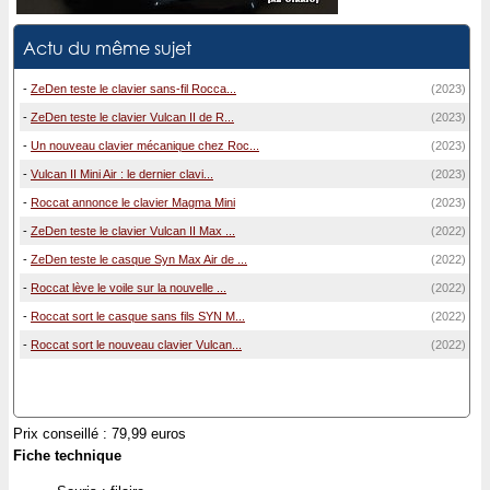
Actu du même sujet
-
ZeDen teste le clavier sans-fil Rocca...
(2023)
-
ZeDen teste le clavier Vulcan II de R...
(2023)
-
Un nouveau clavier mécanique chez Roc...
(2023)
-
Vulcan II Mini Air : le dernier clavi...
(2023)
-
Roccat annonce le clavier Magma Mini
(2023)
-
ZeDen teste le clavier Vulcan II Max ...
(2022)
-
ZeDen teste le casque Syn Max Air de ...
(2022)
-
Roccat lève le voile sur la nouvelle ...
(2022)
-
Roccat sort le casque sans fils SYN M...
(2022)
-
Roccat sort le nouveau clavier Vulcan...
(2022)
Prix conseillé : 79,99 euros
Fiche technique