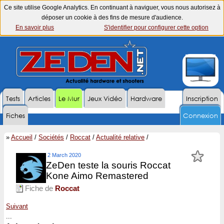
Ce site utilise Google Analytics. En continuant à naviguer, vous nous autorisez à
déposer un cookie à des fins de mesure d'audience.
En savoir plus
S'identifier pour configurer cette option
Tests
Articles
Le Mur
Jeux Vidéo
Hardware
Inscription
Fiches
Connexion
»
Accueil
/
Sociétés
/
Roccat
/
Actualité relative
/
2 March 2020
ZeDen teste la souris Roccat
Kone Aimo Remastered
Fiche de
Roccat
Suivant
...