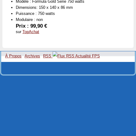
Modèle : Formula Gold Serie 750 watts
Dimensions: 150 x 140 x 86 mm
Puissance : 750 watts
Modulaire : non
Prix : 99,90 €
sur
TopAchat
À Propos
Archives
RSS