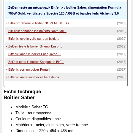
ZeDen teste un méga-pack Bitfenix : boîtier Saber, alimentation Formula
750W Gold, ventilateurs Spectre 120 ARGB et bandes leds Alchemy 3.0
-
BitFenix dévoile le boitier NOVA MESH TG
(2019)
-
BitFenix annonce les boîtiers Nova Me...
(2019)
-
Bitfenix lève le voile sur son boitie...
(2019)
-
ZeDen teste le boitier Bitfenix Enso ...
(2019)
-
Bitfenix lance le boitier Enso, avec ...
(2017)
-
ZeDen teste le boitier Shogun de BitF...
(2017)
-
Bitfenix sort un boitier Portal !
(2017)
-
Bitfenix lance son boitier haut de ga...
(2016)
Fiche technique
Boîtier Saber
Modèle : Saber TG
Taille : tour moyenne
Couleurs disponibles : noir
Matériaux : acier, aluminium, verre trempé
Dimensions : 220 x 454 x 465 mm