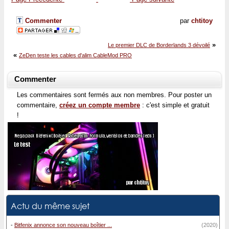
Commenter
par
chtitoy
»
Le premier DLC de Borderlands 3 dévoilé
«
ZeDen teste les cables d'alim CableMod PRO
Commenter
Les commentaires sont fermés aux non membres. Pour poster un
commentaire,
créez un compte membre
: c'est simple et gratuit
!
Actu du même sujet
-
Bitfenix annonce son nouveau boîtier ...
(2020)