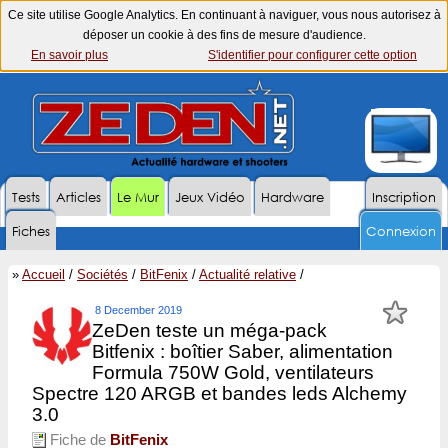
Ce site utilise Google Analytics. En continuant à naviguer, vous nous autorisez à
déposer un cookie à des fins de mesure d'audience.
En savoir plus
S'identifier pour configurer cette option
Tests
Articles
Le Mur
Jeux Vidéo
Hardware
Inscription
Fiches
Connexion
»
Accueil
/
Sociétés
/
BitFenix
/
Actualité relative
/
8 December 2019
ZeDen teste un méga-pack
Bitfenix : boîtier Saber, alimentation
Formula 750W Gold, ventilateurs
Spectre 120 ARGB et bandes leds Alchemy
3.0
Fiche de
BitFenix