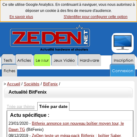
Ce site utilise Google Analytics. En continuant à naviguer, vous nous autorisez à
déposer un cookie à des fins de mesure d'audience.
En savoir plus
S'identifier pour configurer cette option
Tests
Articles
Le Mur
Jeux Vidéo
Hardware
Inscription
Fiches
Connexion
>
Accueil
/
Sociétés
/
BitFenix
/
Actualité BitFenix
Triée par date
Triée par thème
Actu spécifique :
23/01/2020 -
Bitfenix annonce son nouveau boîtier moyen tour, le
Dawn TG
(BitFenix)
08/12/2019 -
ZeDen teste un méga-pack Bitfenix : boîtier Saber,