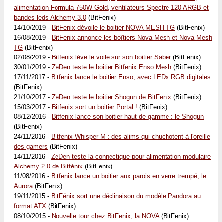
alimentation Formula 750W Gold, ventilateurs Spectre 120 ARGB et
bandes leds Alchemy 3.0
(BitFenix)
14/10/2019 -
BitFenix dévoile le boitier NOVA MESH TG
(BitFenix)
16/08/2019 -
BitFenix annonce les boîtiers Nova Mesh et Nova Mesh
TG
(BitFenix)
02/08/2019 -
Bitfenix lève le voile sur son boitier Saber
(BitFenix)
30/01/2019 -
ZeDen teste le boitier Bitfenix Enso Mesh
(BitFenix)
17/11/2017 -
Bitfenix lance le boitier Enso, avec LEDs RGB digitales
(BitFenix)
21/10/2017 -
ZeDen teste le boitier Shogun de BitFenix
(BitFenix)
15/03/2017 -
Bitfenix sort un boitier Portal !
(BitFenix)
08/12/2016 -
Bitfenix lance son boitier haut de gamme : le Shogun
(BitFenix)
24/11/2016 -
Bitfenix Whisper M : des alims qui chuchotent à l'oreille
des gamers
(BitFenix)
14/11/2016 -
ZeDen teste la connectique pour alimentation modulaire
Alchemy 2.0 de Bitfénix
(BitFenix)
11/08/2016 -
Bitfenix lance un boitier aux parois en verre trempé, le
Aurora
(BitFenix)
19/11/2015 -
BitFénix sort une déclinaison du modèle Pandora au
format ATX
(BitFenix)
08/10/2015 -
Nouvelle tour chez BitFenix, la NOVA
(BitFenix)