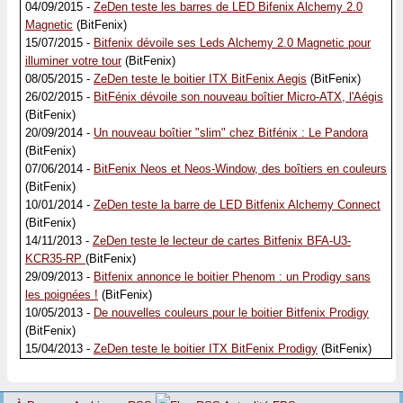
04/09/2015 -
ZeDen teste les barres de LED Bifenix Alchemy 2.0
Magnetic
(BitFenix)
15/07/2015 -
Bitfenix dévoile ses Leds Alchemy 2.0 Magnetic pour
illuminer votre tour
(BitFenix)
08/05/2015 -
ZeDen teste le boitier ITX BitFenix Aegis
(BitFenix)
26/02/2015 -
BitFénix dévoile son nouveau boîtier Micro-ATX, l'Aégis
(BitFenix)
20/09/2014 -
Un nouveau boîtier "slim" chez Bitfénix : Le Pandora
(BitFenix)
07/06/2014 -
BitFenix Neos et Neos-Window, des boîtiers en couleurs
(BitFenix)
10/01/2014 -
ZeDen teste la barre de LED Bitfenix Alchemy Connect
(BitFenix)
14/11/2013 -
ZeDen teste le lecteur de cartes Bitfenix BFA-U3-
KCR35-RP
(BitFenix)
29/09/2013 -
Bitfenix annonce le boitier Phenom : un Prodigy sans
les poignées !
(BitFenix)
10/05/2013 -
De nouvelles couleurs pour le boitier Bitfenix Prodigy
(BitFenix)
15/04/2013 -
ZeDen teste le boitier ITX BitFenix Prodigy
(BitFenix)