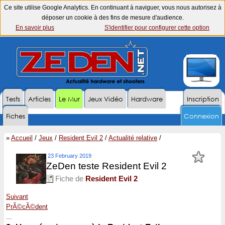
Ce site utilise Google Analytics. En continuant à naviguer, vous nous autorisez à
déposer un cookie à des fins de mesure d'audience.
En savoir plus
S'identifier pour configurer cette option
Tests
Articles
Le Mur
Jeux Vidéo
Hardware
Inscription
Fiches
Connexion
»
Accueil
/
Jeux
/
Resident Evil 2
/
Actualité relative
/
23 February 2019
ZeDen teste Resident Evil 2
Fiche de
Resident Evil 2
Suivant
PrÃ©cÃ©dent
...