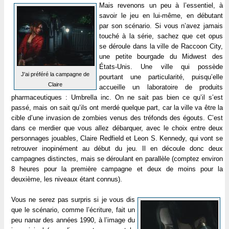
Mais revenons un peu à l’essentiel, à
savoir le jeu en lui-même, en débutant
par son scénario. Si vous n’avez jamais
touché à la série, sachez que cet opus
se déroule dans la ville de Raccoon City,
une petite bourgade du Midwest des
États-Unis. Une ville qui possède
J'ai préféré la campagne de
pourtant une particularité, puisqu’elle
Claire
accueille un laboratoire de produits
pharmaceutiques : Umbrella inc. On ne sait pas bien ce qu’il s’est
passé, mais on sait qu’ils ont merdé quelque part, car la ville va être la
cible d’une invasion de zombies venus des tréfonds des égouts. C’est
dans ce merdier que vous allez débarquer, avec le choix entre deux
personnages jouables, Claire Redfield et Leon S. Kennedy, qui vont se
retrouver inopinément au début du jeu. Il en découle donc deux
campagnes distinctes, mais se déroulant en parallèle (comptez environ
8 heures pour la première campagne et deux de moins pour la
deuxième, les niveaux étant connus).
Vous ne serez pas surpris si je vous dis
que le scénario, comme l’écriture, fait un
peu nanar des années 1990, à l’image du