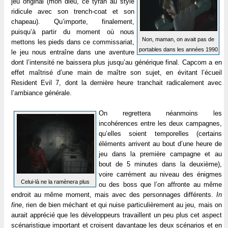
jeu original (mon dieu, ce tyran au style
ridicule avec son trench-coat et son
chapeau). Qu’importe, finalement,
puisqu’à partir du moment où nous
Non, maman, on avait pas de
mettons les pieds dans ce commissariat,
portables dans les années 1990
le jeu nous entraîne dans une aventure
dont l’intensité ne baissera plus jusqu’au générique final. Capcom a en
effet maîtrisé d’une main de maître son sujet, en évitant l’écueil
Resident Evil 7, dont la dernière heure tranchait radicalement avec
l’ambiance générale.
On regrettera néanmoins les
incohérences entre les deux campagnes,
qu’elles soient temporelles (certains
éléments arrivent au bout d’une heure de
jeu dans la première campagne et au
bout de 5 minutes dans la deuxième),
voire carrément au niveau des énigmes
Celui-là ne la ramènera plus
ou des boss que l’on affronte au même
endroit au même moment, mais avec des personnages différents.
In
fine
, rien de bien méchant et qui nuise particulièrement au jeu, mais on
aurait apprécié que les développeurs travaillent un peu plus cet aspect
scénaristique important et croisent davantage les deux scénarios et en