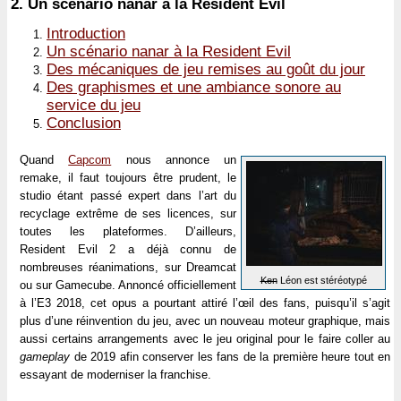
2.
Un scénario nanar à la Resident Evil
Introduction
Un scénario nanar à la Resident Evil
Des mécaniques de jeu remises au goût du jour
Des graphismes et une ambiance sonore au
service du jeu
Conclusion
Quand
Capcom
nous annonce un
remake, il faut toujours être prudent, le
studio étant passé expert dans l’art du
recyclage extrême de ses licences, sur
toutes les plateformes. D’ailleurs,
Resident Evil 2 a déjà connu de
nombreuses réanimations, sur Dreamcat
Ken
Léon est stéréotypé
ou sur Gamecube. Annoncé officiellement
à l’E3 2018, cet opus a pourtant attiré l’œil des fans, puisqu’il s’agit
plus d’une réinvention du jeu, avec un nouveau moteur graphique, mais
aussi certains arrangements avec le jeu original pour le faire coller au
gameplay
de 2019 afin conserver les fans de la première heure tout en
essayant de moderniser la franchise.