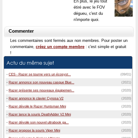
En plus, le jeu tout
étiré avec le FOV
dégueu, c'est du
n'importe quoi.
Commenter
Les commentaires sont fermés aux non membres. Pour poster un
commentaire,
créez un compte membre
: c'est simple et gratuit
!
Actu du même sujet
-
CES - Razer se tourne vers un écosyst...
(09/01)
-
Razer annonce son nouveau casque Blue...
(2021)
-
Razer présente ses nouveaux équipemen...
(2020)
-
Razer annonce le clavier Cynosa V2
(2020)
-
Razer dévoile le Razer Huntsman Mini
(2020)
-
Razer lance la souris DeathAdder V2 Mini
(2020)
-
Razer dévoile son nouvel ultrabook ga...
(2020)
-
Razer propose la souris Viper Mini
(2020)