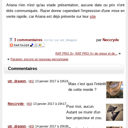
Ariana n'en n'est qu'au stade présentation, aucune date ou prix n'ont
étés communiqués. Razer donne cependant l'impression d'une mise en
vente rapide, car Ariana est déjà présente sur leur
site
3 commentaires
par
Neccryde
, dernier par
utr_dragon
»
RAT PRO S+, RAT PRO X+ de retour et de...
«
Paragon: encore un nouveau personnage
Commentaires
utr_dragon
-
(
#1
) 13 janvier 2017 à 10h24
Mais c'est quoi l'intérêt
de cette merde ?
Neccryde
-
(
#2
) 13 janvier 2017 à 15h17
Pour moi, aucun.
Autant se munir d'un
bon projecteur et zou.
utr_dragon
-
(
#3
) 14 janvier 2017 à 20h38