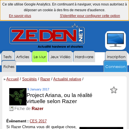
Ce site utilise Google Analytics. En continuant à naviguer, vous nous autorisez à
déposer un cookie à des fins de mesure d'audience.
En savoir plus
S'identifier pour configurer cette option
Tests
Articles
Le Mur
Jeux Vidéo
Hardware
Inscription
Fiches
Connexion
»
Accueil
/
Sociétés
/
Razer
/
Actualité relative
/
9 January 2017
Project Ariana, ou la réalité
virtuelle selon Razer
Fiche de
Razer
Évènement :
CES 2017
Si Razer Chroma vous dit quelque chose,