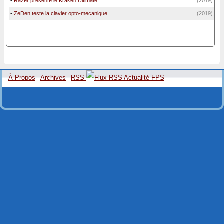
-
Razer présente le Kraken Ultimate
(2019)
-
ZeDen teste la clavier opto-mecanique...
(2019)
À Propos
Archives
RSS