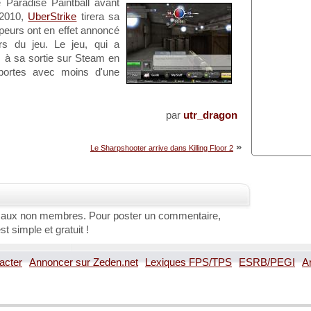
Paradise Paintball avant
 2010,
UberStrike
tirera sa
eurs ont en effet annoncé
rs du jeu. Le jeu, qui a
s à sa sortie sur Steam en
portes avec moins d'une
par
utr_dragon
»
Le Sharpshooter arrive dans Killing Floor 2
 aux non membres. Pour poster un commentaire,
st simple et gratuit !
acter
Annoncer sur Zeden.net
Lexiques FPS/TPS
ESRB/PEGI
A