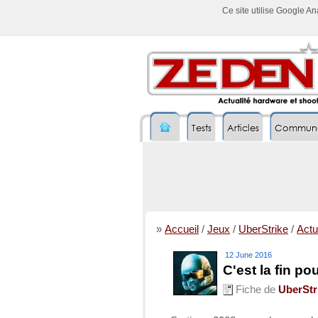
Ce site utilise Google A
Tests
Articles
Commun
»
Accueil
/
Jeux
/
UberStrike
/
Actua
12 June 2016
C'est la fin po
Fiche de
UberStr