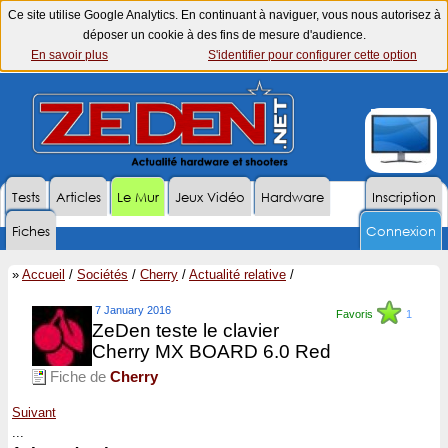
Ce site utilise Google Analytics. En continuant à naviguer, vous nous autorisez à
déposer un cookie à des fins de mesure d'audience.
En savoir plus
S'identifier pour configurer cette option
Tests
Articles
Le Mur
Jeux Vidéo
Hardware
Inscription
Fiches
Connexion
»
Accueil
/
Sociétés
/
Cherry
/
Actualité relative
/
7 January 2016
Favoris
1
ZeDen teste le clavier
Cherry MX BOARD 6.0 Red
Fiche de
Cherry
Suivant
...