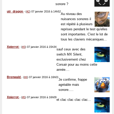
sonore ?
utr_dragon
-
(
#2
) 07 janvier 2016 à 14h52
Au niveau des
nuisances sonores il
est répété à plusieurs
reprises pendant le test qu'elles
sont importantes. C'est le lot de
tous les claviers mécaniques...
Xpierrot
-
(
#3
) 07 janvier 2016 à 15h34
sauf ceux avec des
switch MX Silent,
exclusivement chez
Corsair pour au moins cette
année....
Brenwald
-
(
#4
) 07 janvier 2016 à 16h01
Je confirme, frappe
agréable mais
sonore.....
Xpierrot
-
(
#5
) 07 janvier 2016 à 16h09
et clac clac clac clac...