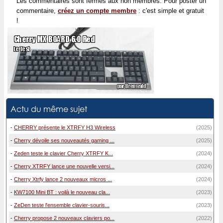
Les commentaires sont fermés aux non membres. Pour poster un
commentaire,
créez un compte membre
: c'est simple et gratuit
!
Actu du même sujet
-
CHERRY présente le XTRFY H3 Wireless
(2025)
-
Cherry dévoile ses nouveautés gaming ...
(2025)
-
Zeden teste le clavier Cherry XTRFY K...
(2024)
-
Cherry XTRFY lance une nouvelle versi...
(2024)
-
Cherry Xtrfy lance 2 nouveaux micros ...
(2024)
-
KW7100 Mini BT : voilà le nouveau cla...
(2023)
-
ZeDen teste l'ensemble clavier-souris...
(2023)
-
Cherry propose 2 nouveaux claviers po...
(2022)