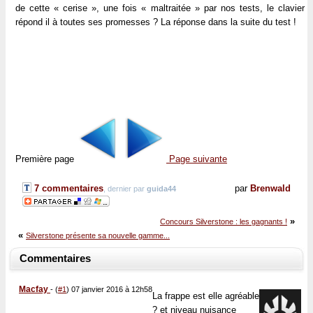
de cette « cerise », une fois « maltraitée » par nos tests, le clavier
répond il à toutes ses promesses ? La réponse dans la suite du test !
Première page
Page suivante
7 commentaires
par
Brenwald
, dernier par
guida44
»
Concours Silverstone : les gagnants !
«
Silverstone présente sa nouvelle gamme...
Commentaires
Macfay
-
(
#1
) 07 janvier 2016 à 12h58
La frappe est elle agréable
? et niveau nuisance