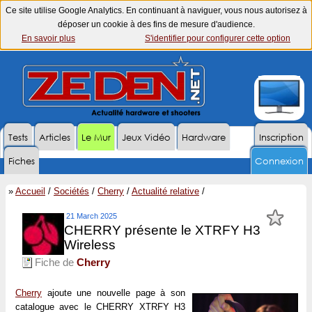
Ce site utilise Google Analytics. En continuant à naviguer, vous nous autorisez à
déposer un cookie à des fins de mesure d'audience.
En savoir plus
S'identifier pour configurer cette option
Tests
Articles
Le Mur
Jeux Vidéo
Hardware
Inscription
Fiches
Connexion
»
Accueil
/
Sociétés
/
Cherry
/
Actualité relative
/
21 March 2025
CHERRY présente le XTRFY H3
Wireless
Fiche de
Cherry
Cherry
ajoute une nouvelle page à son
catalogue avec le CHERRY XTRFY H3