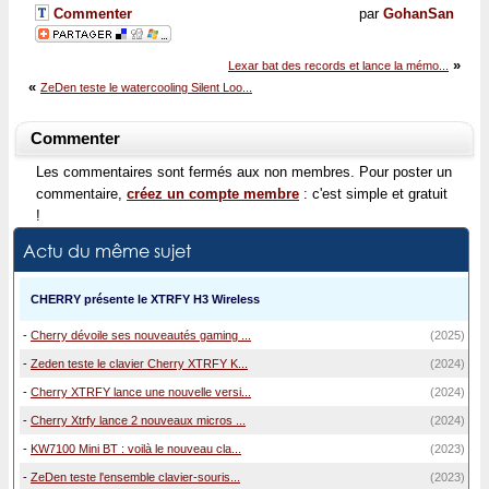
Commenter
par
GohanSan
»
Lexar bat des records et lance la mémo...
«
ZeDen teste le watercooling Silent Loo...
Commenter
Les commentaires sont fermés aux non membres. Pour poster un
commentaire,
créez un compte membre
: c'est simple et gratuit
!
Actu du même sujet
CHERRY présente le XTRFY H3 Wireless
-
Cherry dévoile ses nouveautés gaming ...
(2025)
-
Zeden teste le clavier Cherry XTRFY K...
(2024)
-
Cherry XTRFY lance une nouvelle versi...
(2024)
-
Cherry Xtrfy lance 2 nouveaux micros ...
(2024)
-
KW7100 Mini BT : voilà le nouveau cla...
(2023)
-
ZeDen teste l'ensemble clavier-souris...
(2023)