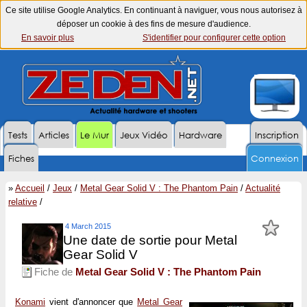
Ce site utilise Google Analytics. En continuant à naviguer, vous nous autorisez à
déposer un cookie à des fins de mesure d'audience.
En savoir plus
S'identifier pour configurer cette option
Tests
Articles
Le Mur
Jeux Vidéo
Hardware
Inscription
Fiches
Connexion
»
Accueil
/
Jeux
/
Metal Gear Solid V : The Phantom Pain
/
Actualité
relative
/
4 March 2015
Une date de sortie pour Metal
Gear Solid V
Fiche de
Metal Gear Solid V : The Phantom Pain
Konami
vient d'annoncer que
Metal Gear