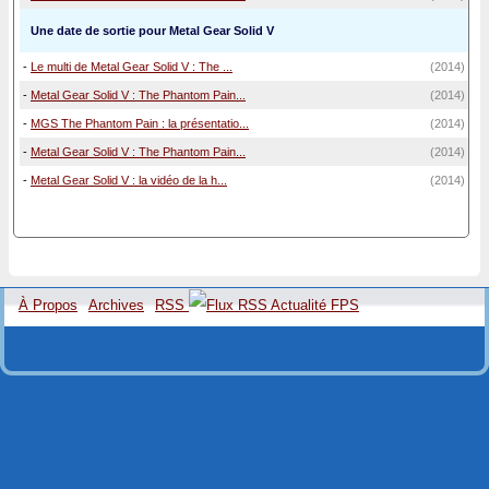
Une date de sortie pour Metal Gear Solid V
-
Le multi de Metal Gear Solid V : The ...
(2014)
-
Metal Gear Solid V : The Phantom Pain...
(2014)
-
MGS The Phantom Pain : la présentatio...
(2014)
-
Metal Gear Solid V : The Phantom Pain...
(2014)
-
Metal Gear Solid V : la vidéo de la h...
(2014)
À Propos
Archives
RSS