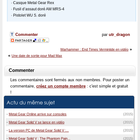
· Casque Metal Gear Rex
· Fusil d’assaut doré AM MRS-4
· Pistolet WU S. doré
Commenter
par
utr_dragon
»
Warhammer : End Times Vermintide en vidéo
«
Une date de sortie pour Mad Max
Commenter
Les commentaires sont fermés aux non membres. Pour poster un
commentaire,
créez un compte membre
: c'est simple et gratuit
!
Actu du même sujet
-
Metal Gear Online arrive sur consoles
(2015)
-
Metal Gear Solid V se lance en vidéo
(2015)
-
La version PC de Metal Gear Solid V :...
(2015)
-
Metal Gear Solid V : The Phantom Pain...
(2015)