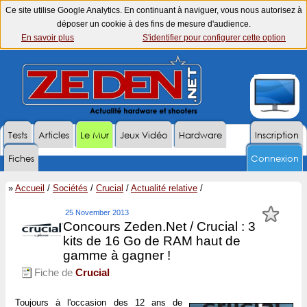
Ce site utilise Google Analytics. En continuant à naviguer, vous nous autorisez à
déposer un cookie à des fins de mesure d'audience.
En savoir plus
S'identifier pour configurer cette option
Tests
Articles
Le Mur
Jeux Vidéo
Hardware
Inscription
Fiches
Connexion
»
Accueil
/
Sociétés
/
Crucial
/
Actualité relative
/
25 November 2013
Concours Zeden.Net / Crucial : 3
kits de 16 Go de RAM haut de
gamme à gagner !
Fiche de
Crucial
Toujours à l'occasion des 12 ans de