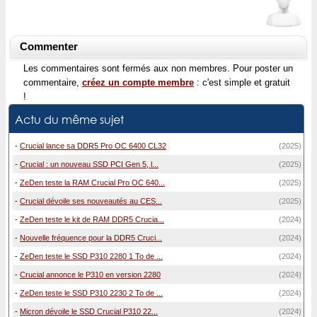
Commenter
Les commentaires sont fermés aux non membres. Pour poster un
commentaire,
créez un compte membre
: c'est simple et gratuit
!
Actu du même sujet
-
Crucial lance sa DDR5 Pro OC 6400 CL32
(2025)
-
Crucial : un nouveau SSD PCI Gen 5, l...
(2025)
-
ZeDen teste la RAM Crucial Pro OC 640...
(2025)
-
Crucial dévoile ses nouveautés au CES...
(2025)
-
ZeDen teste le kit de RAM DDR5 Crucia...
(2024)
-
Nouvelle fréquence pour la DDR5 Cruci...
(2024)
-
ZeDen teste le SSD P310 2280 1 To de ...
(2024)
-
Crucial annonce le P310 en version 2280
(2024)
-
ZeDen teste le SSD P310 2230 2 To de ...
(2024)
-
Micron dévoile le SSD Crucial P310 22...
(2024)