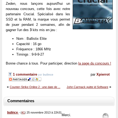
Zeden, nous lançons aujourd'hui un
nouveau concours, cette fois avec notre
partenaire Crucial. Spécialisé dans les
SSD et la RAM, la marque vous permet
de jouer pendant 2 semaines, afin de
gagner l'un des
3
kits mis en jeu :
Nom : Ballistix Elite
Capacité : 16 go
Fréquence : 1866 MHz
Timings : 9-9-9-27
Bonne chance à tous. Pour participer, direction
la page du concours !
1 commentaire
par
Xpierrot
par
bulince
«
»
Counter-Strike Online 2 : une date de ...
John Carmack quitte id Software
Commentaires
bulince
-
(
#1
) 25 novembre 2013 à 22h31
Merci.