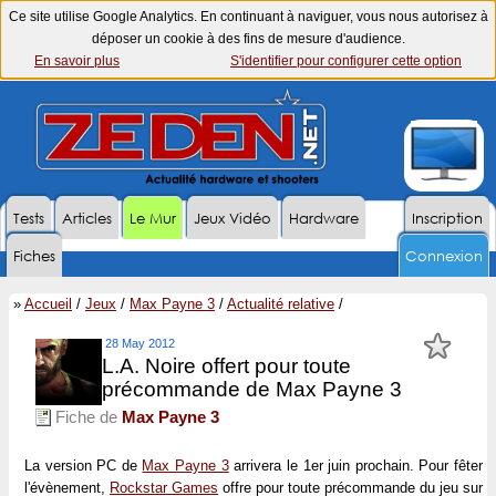
Ce site utilise Google Analytics. En continuant à naviguer, vous nous autorisez à
déposer un cookie à des fins de mesure d'audience.
En savoir plus
S'identifier pour configurer cette option
Tests
Articles
Le Mur
Jeux Vidéo
Hardware
Inscription
Fiches
Connexion
»
Accueil
/
Jeux
/
Max Payne 3
/
Actualité relative
/
28 May 2012
L.A. Noire offert pour toute
précommande de Max Payne 3
Fiche de
Max Payne 3
La version PC de
Max Payne 3
arrivera le 1er juin prochain. Pour fêter
l'évènement,
Rockstar Games
offre pour toute précommande du jeu sur