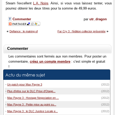
Steam l'excellent
L.A. Noire
. Ainsi, si vous vous laissez tenter, vous
pourrez obtenir les deux titres pour la somme de 49,99 euros.
Commenter
par
utr_dragon
«
»
Defiance : le making of
Far Cry 3 : l'édition collector présentée
Commenter
Les commentaires sont fermés aux non membres. Pour poster un
commentaire,
créez un compte membre
: c'est simple et gratuit
!
Actu du même sujet
-
Un patch pour Max Payne 3
(2012)
-
Plus d'infos sur le DLC Prise d'Otage...
(2012)
-
Max Payne 3 : Hostage Negociation en ...
(2012)
-
Max Payne 3 : Petite mise au point su...
(2012)
-
Max Payne 3 : le DLC Justice Locale e...
(2012)