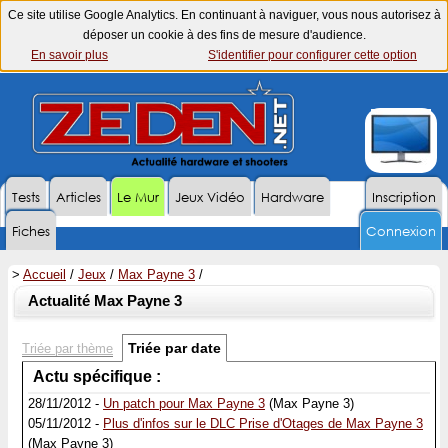
Ce site utilise Google Analytics. En continuant à naviguer, vous nous autorisez à
déposer un cookie à des fins de mesure d'audience.
En savoir plus
S'identifier pour configurer cette option
Tests
Articles
Le Mur
Jeux Vidéo
Hardware
Inscription
Fiches
Connexion
>
Accueil
/
Jeux
/
Max Payne 3
/
Actualité Max Payne 3
Triée par date
Triée par thème
Actu spécifique :
28/11/2012 -
Un patch pour Max Payne 3
(Max Payne 3)
05/11/2012 -
Plus d'infos sur le DLC Prise d'Otages de Max Payne 3
(Max Payne 3)