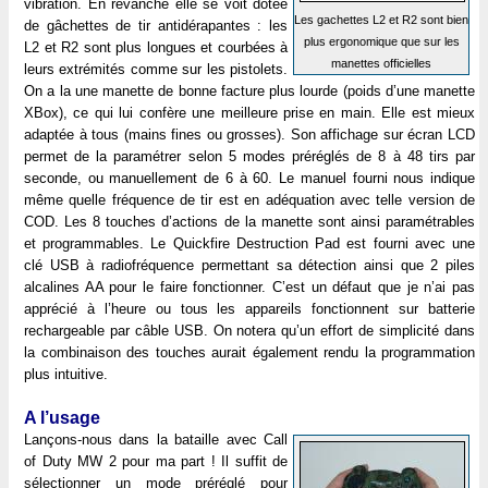
vibration. En revanche elle se voit dotée
Les gachettes L2 et R2 sont bien
de gâchettes de tir antidérapantes : les
plus ergonomique que sur les
L2 et R2 sont plus longues et courbées à
manettes officielles
leurs extrémités comme sur les pistolets.
On a la une manette de bonne facture plus lourde (poids d’une manette
XBox), ce qui lui confère une meilleure prise en main. Elle est mieux
adaptée à tous (mains fines ou grosses). Son affichage sur écran LCD
permet de la paramétrer selon 5 modes préréglés de 8 à 48 tirs par
seconde, ou manuellement de 6 à 60. Le manuel fourni nous indique
même quelle fréquence de tir est en adéquation avec telle version de
COD. Les 8 touches d’actions de la manette sont ainsi paramétrables
et programmables. Le Quickfire Destruction Pad est fourni avec une
clé USB à radiofréquence permettant sa détection ainsi que 2 piles
alcalines AA pour le faire fonctionner. C’est un défaut que je n’ai pas
apprécié à l’heure ou tous les appareils fonctionnent sur batterie
rechargeable par câble USB. On notera qu’un effort de simplicité dans
la combinaison des touches aurait également rendu la programmation
plus intuitive.
A l’usage
Lançons-nous dans la bataille avec Call
of Duty MW 2 pour ma part ! Il suffit de
sélectionner un mode préréglé pour