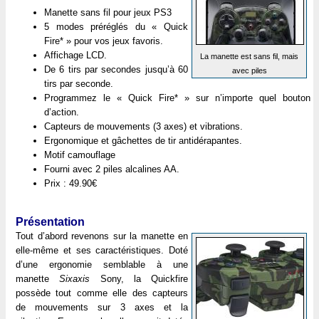
Manette sans fil pour jeux PS3
5 modes préréglés du « Quick
Fire* » pour vos jeux favoris.
Affichage LCD.
La manette est sans fil, mais
De 6 tirs par secondes jusqu’à 60
avec piles
tirs par seconde.
Programmez le « Quick Fire* » sur n’importe quel bouton
d’action.
Capteurs de mouvements (3 axes) et vibrations.
Ergonomique et gâchettes de tir antidérapantes.
Motif camouflage
Fourni avec 2 piles alcalines AA.
Prix : 49.90€
Présentation
Tout d’abord revenons sur la manette en
elle-même et ses caractéristiques. Doté
d’une ergonomie semblable à une
manette
Sixaxis
Sony, la Quickfire
possède tout comme elle des capteurs
de mouvements sur 3 axes et la