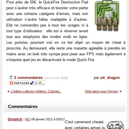
Pour près de 50€, le QuickFire Destruction Pad
peut s’avérer très efficace et booster votre partie
avec une certaine catégorie d’armes, mais son
utilisation s’avère hélas inadaptée à d’autres.
Elle ne conviendra pas à tous les usages ni à
tout type d’utilisateur : elle est à réserver avant
tout aux néophytes des modes multi en ligne.
Les puristes pourront voir en ce bel objet un moyen de cheat à
proscrire. Au demeurant, elle reste une manette agréable à prendre en
mains avec un look très sympa pour jouer aux FPS mais également à
n’importe quel jeu en désactivant le mode Quick Fire.
2 commentaires
par
utr_dragon
, dernier par
Guly
«
»
L'édition collector d'Aliens: Colonial...
Petit patch pour Payday
Commentaires
Grounch
-
(
#1
) 08 janvier 2012 à 02h27
C'est carrement cheaté,
avec certaines armes tu