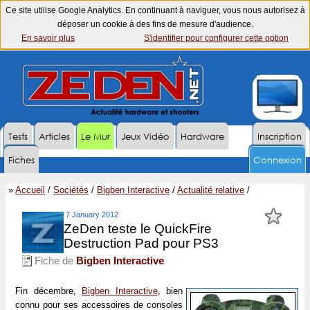
Ce site utilise Google Analytics. En continuant à naviguer, vous nous autorisez à
déposer un cookie à des fins de mesure d'audience.
En savoir plus
S'identifier pour configurer cette option
Tests
Articles
Le Mur
Jeux Vidéo
Hardware
Inscription
Fiches
Connexion
»
Accueil
/
Sociétés
/
Bigben Interactive
/
Actualité relative
/
7 January 2012
ZeDen teste le QuickFire
Destruction Pad pour PS3
Fiche de
Bigben Interactive
Fin décembre,
Bigben Interactive
, bien
connu pour ses accessoires de consoles