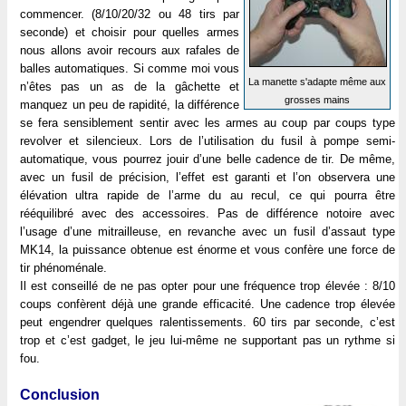
commencer. (8/10/20/32 ou 48 tirs par
seconde) et choisir pour quelles armes
nous allons avoir recours aux rafales de
balles automatiques. Si comme moi vous
La manette s'adapte même aux
n’êtes pas un as de la gâchette et
grosses mains
manquez un peu de rapidité, la différence
se fera sensiblement sentir avec les armes au coup par coups type
revolver et silencieux. Lors de l’utilisation du fusil à pompe semi-
automatique, vous pourrez jouir d’une belle cadence de tir. De même,
avec un fusil de précision, l’effet est garanti et l’on observera une
élévation ultra rapide de l’arme du au recul, ce qui pourra être
rééquilibré avec des accessoires. Pas de différence notoire avec
l’usage d’une mitrailleuse, en revanche avec un fusil d’assaut type
MK14, la puissance obtenue est énorme et vous confère une force de
tir phénoménale.
Il est conseillé de ne pas opter pour une fréquence trop élevée : 8/10
coups confèrent déjà une grande efficacité. Une cadence trop élevée
peut engendrer quelques ralentissements. 60 tirs par seconde, c’est
trop et c’est gadget, le jeu lui-même ne supportant pas un rythme si
fou.
Conclusion