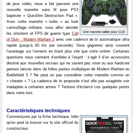
de jeux vidéo, nous a fait parvenir une
nouvelle manette sans fil pour PS3
baptisée « Quickfire Destruction Pad ».
Avec cette manette « turbo » au look
camouflage militaire, vous allez aborder
Une manette taillée pour CoD
les shooters et FPS de guerre type
Call
of Duty : Modern Warfare 3
avec une cadence de tir automatique ultra
rapide (jusqu’à 60 tirs par seconde). Vous gagnerez ainsi souvent
l’avantage sur l’ennemi en tirant plus vite que votre ombre. Certaines
questions nous viennent d’emblée à l’esprit : s’agit il d’un accessoire
destiné aux nouvelles recrues qui ne savent pas viser ou aux
hardcore
gamers
lancés dans de folles parties multiplayer de Modern Warfare ou
Battlefield 3 ? Ne peut on pas considérer cette manette comme un
« cheater » ? La cadence de tir proposée n’est elle pas exagérée voir
inadaptée à certaines armes ? Tentons d’éclaircir ces quelques points
dans notre test.
Caractéristiques techniques
Commençons par la fiche technique, telle
qu'on peut la trouver sur le site officiel du
constructeur :