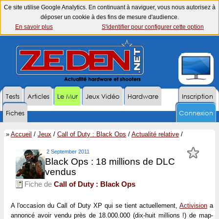
Ce site utilise Google Analytics. En continuant à naviguer, vous nous autorisez à
déposer un cookie à des fins de mesure d'audience.
En savoir plus
S'identifier pour configurer cette option
Tests
Articles
Le Mur
Jeux Vidéo
Hardware
Inscription
Fiches
Connexion
»
Accueil
/
Jeux
/
Call of Duty : Black Ops
/
Actualité relative
/
2 September 2011
Black Ops : 18 millions de DLC
vendus
Fiche de
Call of Duty : Black Ops
A l'occasion du Call of Duty XP qui se tient actuellement,
Activision
a
annoncé avoir vendu près de 18.000.000 (dix-huit millions !) de map-