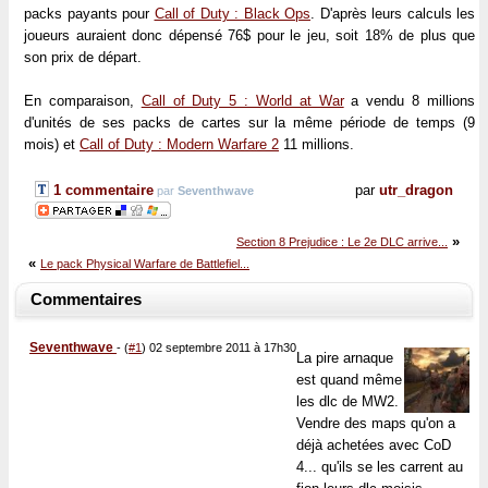
packs payants pour
Call of Duty : Black Ops
. D'après leurs calculs les
joueurs auraient donc dépensé 76$ pour le jeu, soit 18% de plus que
son prix de départ.
En comparaison,
Call of Duty 5 : World at War
a vendu 8 millions
d'unités de ses packs de cartes sur la même période de temps (9
mois) et
Call of Duty : Modern Warfare 2
11 millions.
1 commentaire
par
utr_dragon
par
Seventhwave
»
Section 8 Prejudice : Le 2e DLC arrive...
«
Le pack Physical Warfare de Battlefiel...
Commentaires
Seventhwave
-
(
#1
) 02 septembre 2011 à 17h30
La pire arnaque
est quand même
les dlc de MW2.
Vendre des maps qu'on a
déjà achetées avec CoD
4... qu'ils se les carrent au