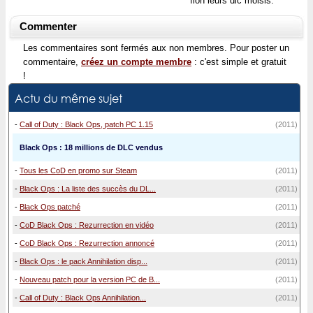
fion leurs dlc moisis.
Commenter
Les commentaires sont fermés aux non membres. Pour poster un
commentaire,
créez un compte membre
: c'est simple et gratuit
!
Actu du même sujet
-
Call of Duty : Black Ops, patch PC 1.15
(2011)
Black Ops : 18 millions de DLC vendus
-
Tous les CoD en promo sur Steam
(2011)
-
Black Ops : La liste des succès du DL...
(2011)
-
Black Ops patché
(2011)
-
CoD Black Ops : Rezurrection en vidéo
(2011)
-
CoD Black Ops : Rezurrection annoncé
(2011)
-
Black Ops : le pack Annihilation disp...
(2011)
-
Nouveau patch pour la version PC de B...
(2011)
-
Call of Duty : Black Ops Annihilation...
(2011)