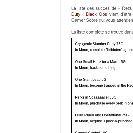
La liste des succès de « Rezur
Duty : Black Ops
vient d'être 
Gamer Score qui vous attendent
La liste complète se trouve dans 
Cryogenic Slumber Party 75G
In Moon, complete Richtofen's gra
One Small Hack for a Man... 5G
In Moon, hack something.
One Giant Leap 5G
In Moon, become trapped in the Rece
Perks in Spaaaaace! 30G
In Moon, purchase every perk in on
Fully Armed and Operational 25G
In Moon, acquire 3 pack-a-punched
Ground Control 10G