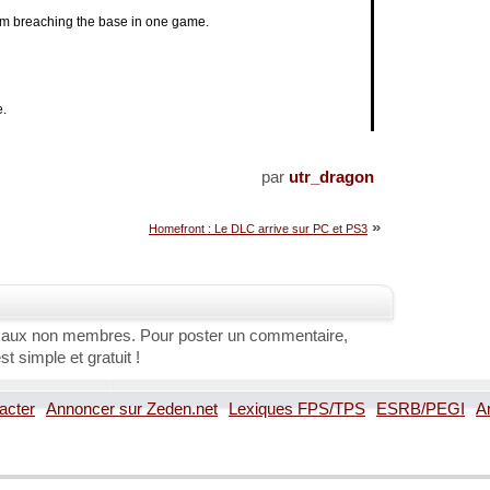
om breaching the base in one game.
e.
par
utr_dragon
»
Homefront : Le DLC arrive sur PC et PS3
 aux non membres. Pour poster un commentaire,
st simple et gratuit !
acter
Annoncer sur Zeden.net
Lexiques FPS/TPS
ESRB/PEGI
A