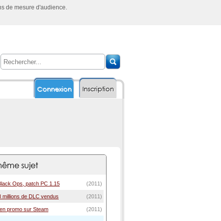
ins de mesure d'audience.
Connexion
Inscription
ême sujet
 Black Ops, patch PC 1.15
(2011)
8 millions de DLC vendus
(2011)
 en promo sur Steam
(2011)