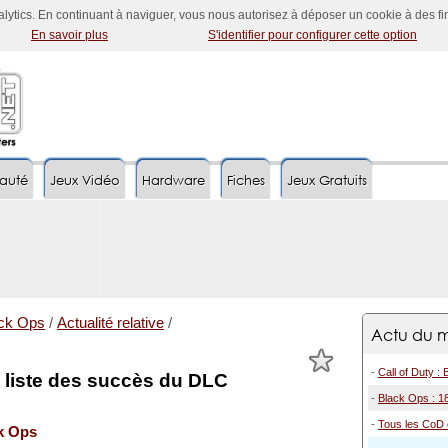
nalytics. En continuant à naviguer, vous nous autorisez à déposer un cookie à des f
En savoir plus
S'identifier pour configurer cette option
auté
Jeux Vidéo
Hardware
Fiches
Jeux Gratuits
ack Ops
/
Actualité relative
/
Actu du m
-
Call of Duty :
 liste des succès du DLC
-
Black Ops : 1
-
Tous les CoD
ck Ops