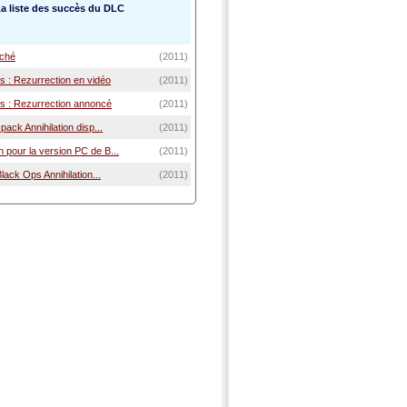
La liste des succès du DLC
tché
(2011)
 : Rezurrection en vidéo
(2011)
 : Rezurrection annoncé
(2011)
pack Annihilation disp...
(2011)
 pour la version PC de B...
(2011)
Black Ops Annihilation...
(2011)