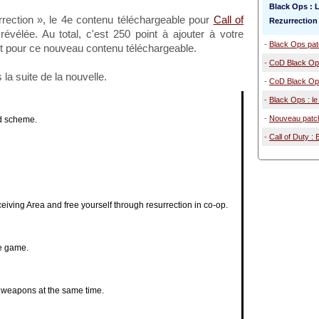
Black Ops : 
rection », le 4e contenu téléchargeable pour
Call of
Rezurrection
révélée. Au total, c'est 250 point à ajouter à votre
-
Black Ops pa
 pour ce nouveau contenu téléchargeable.
-
CoD Black Ops
la suite de la nouvelle.
-
CoD Black Ops
-
Black Ops : le 
-
Nouveau patch
nd scheme.
-
Call of Duty : 
iving Area and free yourself through resurrection in co-op.
e game.
 weapons at the same time.