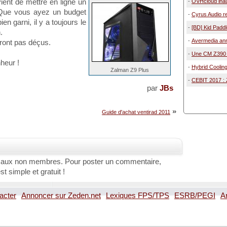
ient de mettre en ligne un
-
OVHcloud inau
. Que vous ayez un budget
-
Cyrus Audio re
bien garni, il y a toujours le
-
[BD] Kid Paddle
.
-
Avermedia an
ront pas déçus.
-
Une CM Z390 c
heur !
-
Hybrid Coolin
Zalman Z9 Plus
-
CEBIT 2017 : Z
par
JBs
»
Guide d'achat ventirad 2011
 aux non membres. Pour poster un commentaire,
st simple et gratuit !
acter
Annoncer sur Zeden.net
Lexiques FPS/TPS
ESRB/PEGI
A