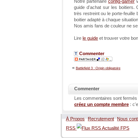
Notre partenaire
config-gamer
v
guide d'achat sur les boitiers
très restreint ou le porte-feuille 
boitier adapté à chaque situation
Nos amis fans de couleur ne se
Lire
le guide
et trouver votre bon
Commenter
«
Battlefield 3 : Origin obligatoire
Commenter
Les commentaires sont fermés
créez un compte membre
: c'e
À Propos
Recrutement
Nous cont
RSS