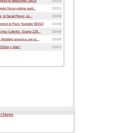
gure le datacenter SBG5
(2022)
joint l’écosystème audi...
(2022)
, le Serial Player, es...
(2020)
nonce le Pack Youtuber B0310
(2018)
hez Colorful : iGame Z39...
(2018)
g Modding annonce une to...
(2018)
eDen y était !
(2017)
rchives