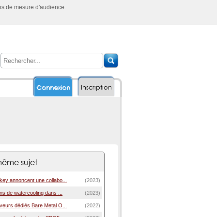
ins de mesure d'audience.
Connexion
Inscription
ême sujet
ey annoncent une collabo...
(2023)
s de watercooling dans ...
(2023)
eurs dédiés Bare Metal O...
(2022)