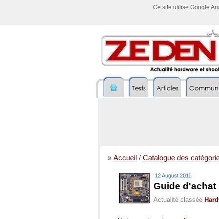
Ce site utilise Google A
Tests
Articles
Commun
»
Accueil
/
Catalogue des catégori
12 August 2011
Guide d'achat 
Actualité classée
Hard