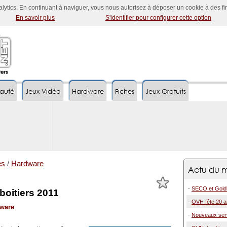
nalytics. En continuant à naviguer, vous nous autorisez à déposer un cookie à des f
En savoir plus
S'identifier pour configurer cette option
auté
Jeux Vidéo
Hardware
Fiches
Jeux Gratuits
es
/
Hardware
Actu du m
-
SECO et Goldk
boitiers 2011
-
OVH fête 20 an
ware
-
Nouveaux serv