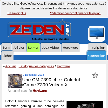
Ce site utilise Google Analytics. En continuant à naviguer, vous nous autorisez à
déposer un cookie à des fins de mesure d'audience.
En savoir plus
S'identifier pour configurer cette option
Tests
Articles
Le Mur
Jeux Vidéo
Hardware
Inscription
Fiches
Connexion
»
Accueil
/
Catalogue des catégories
/
Hardware
2 December 2018
Une CM Z390 chez Colorful :
iGame Z390 Vulcan X
Actualité classée
Hardware
Colorful annonce l'arrivée d'une nouvelle
référence gaming à son catalogue de