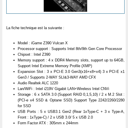
La fiche technique est la suivante :
Model : iGame Z390 Vulcan X
Processor support : Supports Intel 8th/9th Gen Core Processor
Chipset : Intel Z390
Memory support : 4 x DDR4 Memory slots, support up to 64GB,
Support Intel Extreme Memory Profile (XMP)
Expansion Slot : 3 x PCI-E 3.0 Gen3(x16+x8+x4) 3 x PCI-E x1
Gen3 / Supports 2-WAY SLI&3-WAY AMD CFX
Audio Realtek ALC 1220
Lan/WiFi : Intel i219V Gigabit LAN+Wireless Intel CNVi
Storage : 6 x SATA 3.0 (Support RAID 0,1,5,10) / 2 x M.2 Slot :
(PCI-e x4 SSD & Optane SSD) Support Type 2242/2260/2280
for SSD
USB Ports : 5 x USB3.1 Gen2 (Rear 1xType-C + 3 x Type-A,
Front : 1xType-C) / 2 x USB 3.0/ 5 x USB 2.0
Form Factor ATX : 305mm x 244mm