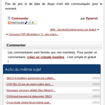
Pas de prix ni de date de dispo n'ont été communiqués pour le
moment.
Commenter
par
Xpierrot
»
ARK : Survival Evolved arrive sur Switch
«
Concours FSP décembre n °1 : des charg...
Commenter
Les commentaires sont fermés aux non membres. Pour poster un
commentaire,
créez un compte membre
: c'est simple et gratuit
!
Actu du même sujet
-
SECO et Goldkey annoncent une collabo...
(2023)
-
OVH fête 20 ans de watercooling dans ...
(2023)
-
Nouveaux serveurs dédiés Bare Metal O...
(2022)
-
OVHcloud inaugure le datacenter SBG5
(2022)
-
Cyrus Audio rejoint l’écosystème audi...
(2022)