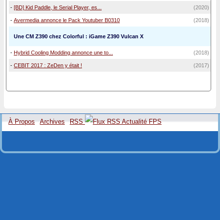
-
[BD] Kid Paddle, le Serial Player, es...
(2020)
-
Avermedia annonce le Pack Youtuber B0310
(2018)
Une CM Z390 chez Colorful : iGame Z390 Vulcan X
-
Hybrid Cooling Modding annonce une to...
(2018)
-
CEBIT 2017 : ZeDen y était !
(2017)
À Propos
Archives
RSS