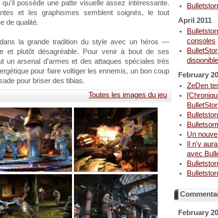
 qu'il possède une patte visuelle assez intéressante.
Bulletsto
ntes et les graphismes semblent soignés, le tout
April 2011
e de qualité.
Bulletsto
consoles
 dans la grande tradition du style avec un héros —
BulletSto
et plutôt désagréable. Pour venir à bout de ses
disponibl
ut un arsenal d'armes et des attaques spéciales très
rgétique pour faire voltiger les ennemis, un bon coup
February 2
sade pour briser des tibias.
ZeDen tes
Toutes les images du jeu
[Chroniqu
BulletSto
Bulletsto
Bulletsor
Un nouvea
Il n'y aur
avec Bull
Bulletsto
Bulletsto
Commentair
February 2