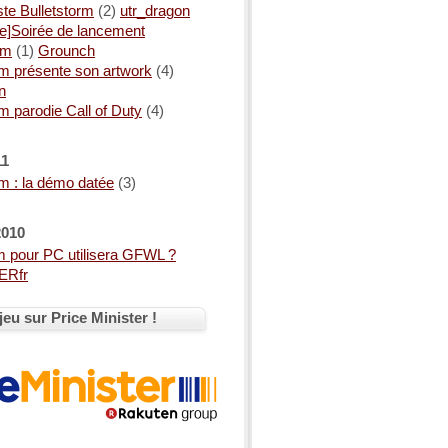
te Bulletstorm
(2)
utr_dragon
e]Soirée de lancement
rm
(1)
Grounch
rm présente son artwork
(4)
n
rm parodie Call of Duty
(4)
11
rm : la démo datée
(3)
2010
m pour PC utilisera GFWL ?
ERfr
jeu sur Price Minister !