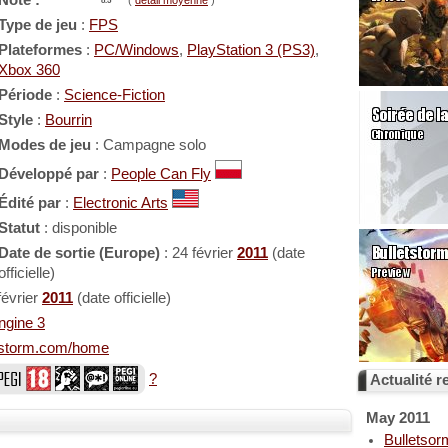
Note :
(
détail moyenne
)
8.5
Type de jeu
:
FPS
Plateformes
:
PC/Windows
,
PlayStation 3 (PS3)
,
Xbox 360
Période
:
Science-Fiction
Style
:
Bourrin
Modes de jeu
: Campagne solo
Développé par
:
People Can Fly
Édité par
:
Electronic Arts
Statut
: disponible
Date de sortie (Europe)
: 24 février
2011
(date
officielle)
février
2011
(date officielle)
ngine 3
etstorm.com/home
?
Actualité re
May 2011
Bulletsor