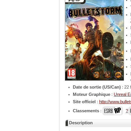
Date de sortie (US/Can)
: 22 
Moteur Graphique
:
Unreal E
Site officiel
:
http://www.bull
Classements
:
?
Description