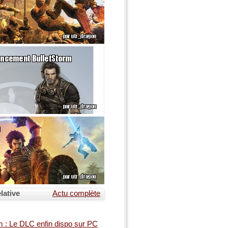
lative
Actu complète
m : Le DLC enfin dispo sur PC