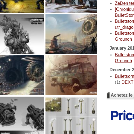
ZeDen tes
[Chroniqu
BulletSto
Bulletsto
utr_drago
Bulletsto
Grounch
January 20
Bulletsto
Grounch
December 
Bulletsor
(1)
DEXT
Achetez le 