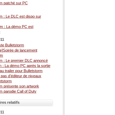
rm patché sur PC
rm : Le DLC est dispo sur
rm : La démo PC est
e
011
te Bulletstorm
e]Soirée de lancement
rm
rm : Le premier DLC annoncé
m : La démo PC après la sortie
u trailer pour Bulletstorm
a pas d'éditeur de niveaux
etstorm
rm présente son artwork
rm parodie Call of Duty
es relatifs
011