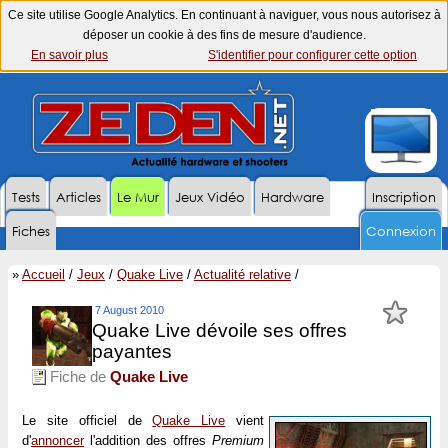
Ce site utilise Google Analytics. En continuant à naviguer, vous nous autorisez à
déposer un cookie à des fins de mesure d'audience.
En savoir plus
S'identifier pour configurer cette option
Tests
Articles
Le Mur
Jeux Vidéo
Hardware
Inscription
Fiches
Connexion
»
Accueil
/
Jeux
/
Quake Live
/
Actualité relative
/
7 August 2010
Quake Live dévoile ses offres
payantes
Fiche de
Quake Live
Le site officiel de
Quake Live
vient
d'
annoncer
l'addition des offres
Premium