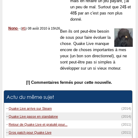
mais en refaire un jeu payant, j'ai
un peu de mal. Surtout que 24$ et
48$ par an c'est pas non plus
donné.
Nono
-
(
#5
) 08 août 2010 à 15h26
Ben ils ont peut-être besoin
de sous pour faire évoluer la
chose. Quake Live manque
encore de choses importantes à mes
yeux (un bon son directionnel), qui ne
sont peut-être pas si simples à
développer sur un si vieux moteur.
[!] Commentaires fermés pour cette nouvelle.
Actu du même sujet
-
Quake Live arrive sur Steam
(2014)
-
Quake Live passe en standalone
(2014)
-
Retour de Quake Live et gratuité pour...
(2011)
-
Gros patch pour Quake Live
(2011)