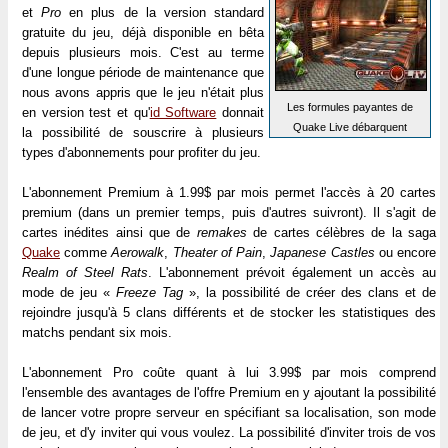
et
Pro
en plus de la version standard
gratuite du jeu, déjà disponible en bêta
depuis plusieurs mois. C'est au terme
d'une longue période de maintenance que
nous avons appris que le jeu n'était plus
Les formules payantes de
en version test et qu'
id Software
donnait
Quake Live débarquent
la possibilité de souscrire à plusieurs
types d'abonnements pour profiter du jeu.
L'abonnement Premium à 1.99$ par mois permet l'accès à 20 cartes
premium (dans un premier temps, puis d'autres suivront). Il s'agit de
cartes inédites ainsi que de
remakes
de cartes célèbres de la saga
Quake
comme
Aerowalk
,
Theater of Pain
,
Japanese Castles
ou encore
Realm of Steel Rats
. L'abonnement prévoit également un accès au
mode de jeu «
Freeze Tag
», la possibilité de créer des clans et de
rejoindre jusqu'à 5 clans différents et de stocker les statistiques des
matchs pendant six mois.
L'abonnement Pro coûte quant à lui 3.99$ par mois comprend
l'ensemble des avantages de l'offre Premium en y ajoutant la possibilité
de lancer votre propre serveur en spécifiant sa localisation, son mode
de jeu, et d'y inviter qui vous voulez. La possibilité d'inviter trois de vos