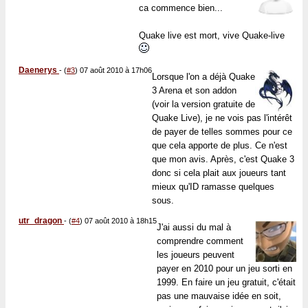
ca commence bien...
Quake live est mort, vive Quake-live
Daenerys
-
(
#3
) 07 août 2010 à 17h06
Lorsque l'on a déjà Quake
3 Arena et son addon
(voir la version gratuite de
Quake Live), je ne vois pas l'intérêt
de payer de telles sommes pour ce
que cela apporte de plus. Ce n'est
que mon avis. Après, c'est Quake 3
donc si cela plait aux joueurs tant
mieux qu'ID ramasse quelques
sous.
utr_dragon
-
(
#4
) 07 août 2010 à 18h15
J'ai aussi du mal à
comprendre comment
les joueurs peuvent
payer en 2010 pour un jeu sorti en
1999. En faire un jeu gratuit, c'était
pas une mauvaise idée en soit,