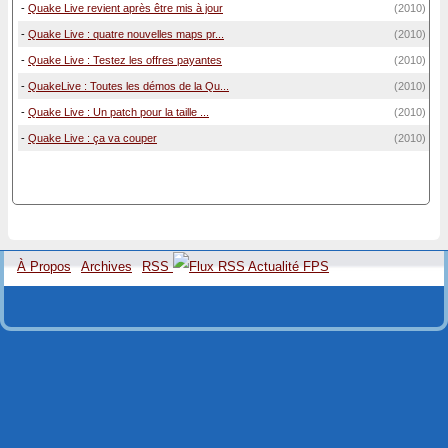
-
Quake Live revient après être mis à jour
(2010)
-
Quake Live : quatre nouvelles maps pr...
(2010)
-
Quake Live : Testez les offres payantes
(2010)
-
QuakeLive : Toutes les démos de la Qu...
(2010)
-
Quake Live : Un patch pour la taille ...
(2010)
-
Quake Live : ça va couper
(2010)
À Propos
Archives
RSS