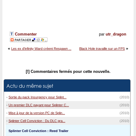
Commenter
par
utr_dragon
«
»
Les ex d'infinity Ward créent Respawn ...
Black Hole travaille sur un FPS
[!] Commentaires fermés pour cette nouvelle.
Actu du même sujet
-
Sortie du pack Insurgency pour Splint...
(2010)
-
Un premier DLC payant pour Splinter C...
(2010)
-
Mise à jour de la version PC de Splin...
(2010)
-
Splinter Cell Conviction : Du DLC gra...
(2010)
Splinter Cell Conviction : Reed Trailer