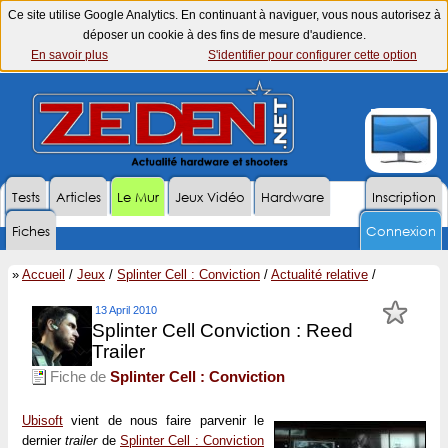
Ce site utilise Google Analytics. En continuant à naviguer, vous nous autorisez à
déposer un cookie à des fins de mesure d'audience.
En savoir plus
S'identifier pour configurer cette option
Tests
Articles
Le Mur
Jeux Vidéo
Hardware
Inscription
Fiches
Connexion
»
Accueil
/
Jeux
/
Splinter Cell : Conviction
/
Actualité relative
/
13 April 2010
Splinter Cell Conviction : Reed
Trailer
Fiche de
Splinter Cell : Conviction
Ubisoft
vient de nous faire parvenir le
dernier
trailer
de
Splinter Cell : Conviction