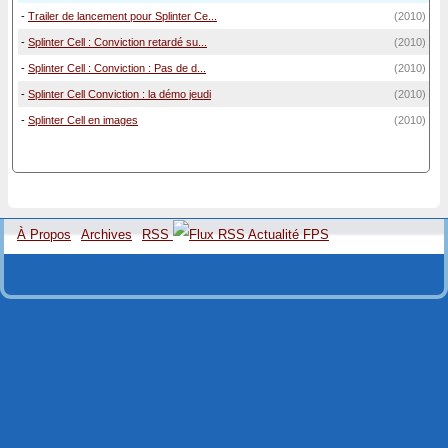
-
Trailer de lancement pour Splinter Ce...
(2010)
-
Splinter Cell : Conviction retardé su...
(2010)
-
Splinter Cell : Conviction : Pas de d...
(2010)
-
Splinter Cell Conviction : la démo jeudi
(2010)
-
Splinter Cell en images
(2010)
À Propos
Archives
RSS